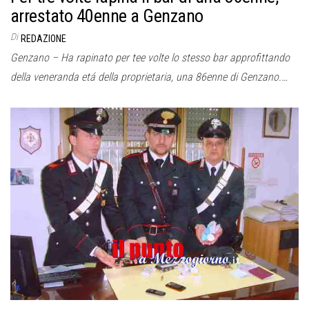
arrestato 40enne a Genzano
Di
REDAZIONE
Genzano – Ha rapinato per tee volte lo stesso bar approfittando
della veneranda etá della proprietaria, una 86enne di Genzano.…