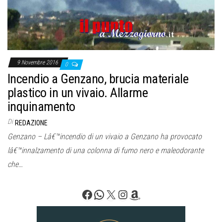
9 Novembre 2016
0
Incendio a Genzano, brucia materiale
plastico in un vivaio. Allarme
inquinamento
Di
REDAZIONE
Genzano – Lâ€™incendio di un vivaio a Genzano ha provocato
lâ€™innalzamento di una colonna di fumo nero e maleodorante
che…
Facebook
WhatsApp
X
Instagram
Amazon