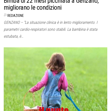
Bimba di 22 mesi picchiata a Genzano,
migliorano le condizioni
Di
REDAZIONE
GENZANO – “La situazione clinica è in lento miglioramento. I
parametri cardio-respiratori sono stabili. La bambina è stata
estubata, è…