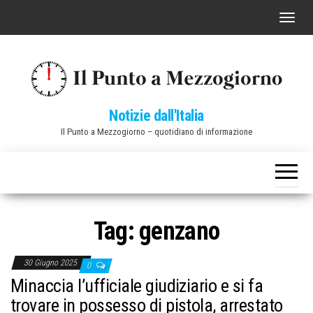
Vai
C
al
o
contenuto
m
m
u
Notizie dall'Italia
t
Il Punto a Mezzogiorno – quotidiano di informazione
a
n
a
v
i
Tag:
genzano
g
a
30 Giugno 2025
0
z
Minaccia l’ufficiale giudiziario e si fa
i
trovare in possesso di pistola, arrestato