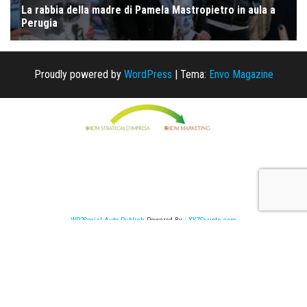
Proudly powered by
WordPress
|
Tema:
Envo Magazine
WP2Social Auto Publish
Powered By :
XYZScripts.com