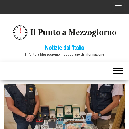
Vai
C
al
o
contenuto
m
m
u
Notizie dall'Italia
t
Il Punto a Mezzogiorno – quotidiano di informazione
a
n
a
v
i
g
a
z
i