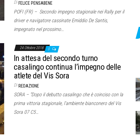
Di
FELICE PENSABENE
POFI (FR) – Secondo impegno stagionale nei Rally per il
driver e navigatore cassinate Emiddio De Santis,
impegnato nel prossimo…
24 Ottobre 2018
0
In attesa del secondo turno
casalingo continua l’impegno delle
atlete del Vis Sora
Di
REDAZIONE
SORA – “Dopo il debutto casalingo che è coinciso con la
prima vittoria stagionale, l’ambiente bianconero del Vis
Sora 07 C5…