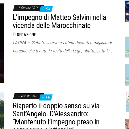
1 Ottobre 2018
0
L’impegno di Matteo Salvini nella
vicenda delle Marocchinate
Di
REDAZIONE
LATINA – “Sabato scorso a Latina davanti a migliaia di
persone si è tenuta la festa della Lega, ribattezzata la…
3 Agosto 2018
0
Riaperto il doppio senso su via
Sant’Angelo. D’Alessandro:
“Mantenuto l’impegno preso in