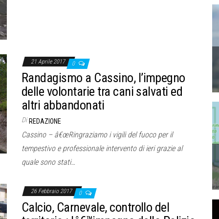
21 Aprile 2017
0
Randagismo a Cassino, l’impegno
delle volontarie tra cani salvati ed
altri abbandonati
Di
REDAZIONE
Cassino – â€œRingraziamo i vigili del fuoco per il
tempestivo e professionale intervento di ieri grazie al
quale sono stati…
26 Febbraio 2017
0
Calcio, Carnevale, controllo del