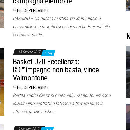
campagna elettorale”
Di
FELICE PENSABENE
CASSINO – Da questa mattina via Sant’Angelo è
percorribile in entrambi i sensi di marcia. Presenti alla
N
cerimonia per la…
13 Ottobre 2017
0
Basket U20 Eccellenza:
lâ€™impegno non basta, vince
Valmontone
Di
FELICE PENSABENE
Partita subito dai ritmi molto alti, i valmontonesi sono
inizialmente contratti e faticano a trovare ritmo in
attacco, grazie anche…
9 Maggio 2017