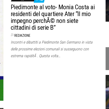
0
Piedimonte al voto- Monia Costa ai
residenti del quartiere Ater “Il mio
impegno perchÃ© non siete
cittadini di serie B”
Di
REDAZIONE
Incontri e dibattiti a Piedimonte San Germano in vista
delle prossime elezioni comunali si susseguono con
estrema rapiditÃ . Questa volta…