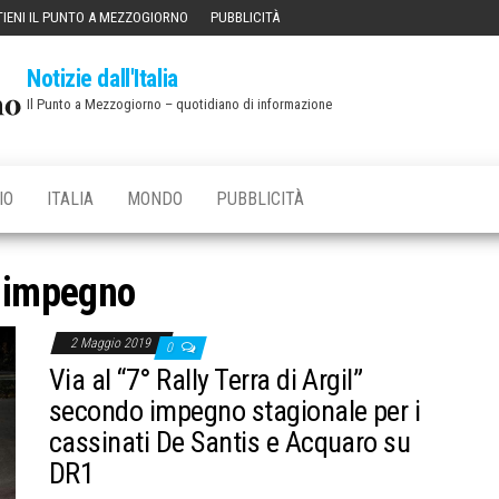
IENI IL PUNTO A MEZZOGIORNO
PUBBLICITÀ
Notizie dall'Italia
Il Punto a Mezzogiorno – quotidiano di informazione
IO
ITALIA
MONDO
PUBBLICITÀ
:
impegno
2 Maggio 2019
0
Via al “7° Rally Terra di Argil”
secondo impegno stagionale per i
cassinati De Santis e Acquaro su
DR1