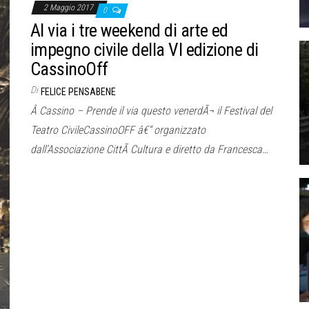
2 Maggio 2017
0
Al via i tre weekend di arte ed
impegno civile della VI edizione di
CassinoOff
Di
FELICE PENSABENE
Â Cassino – Prende il via questo venerdÃ¬ il Festival del
Teatro CivileCassinoOFF â€“ organizzato
dall’Associazione CittÃ Cultura e diretto da Francesca…