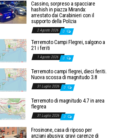
Cassino, sorpreso a spacciare
hashish in piazza Miranda:
arrestato dai Carabinieri con il
supporto della Polizia
2 Agosto 2026
0
Terremoto Campi Flegrei, salgono a
21 i feriti
1 Agosto 2026
0
Terremoto campi flegrei, dieci feriti.
Nuova scossa di magnitudo 3.8
31 Luglio 2026
0
Terremoto di magnitudo 4.7 in area
flegrea
31 Luglio 2026
0
Frosinone, casa di riposo per
anziani abusiva: gravi carenze di