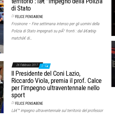
territorio : lâ€™impegno della Polizia
di Stato
Di
FELICE PENSABENE
Frosinone – Fine settimana intenso per gli uomini della
Polizia di Stato impegnati su piÃ¹ fronti : dal â€œbig-
matchâ€ di…
26 Febbraio 2017
0
Il Presidente del Coni Lazio,
Riccardo Viola, premia il prof. Calce
per l’impegno ultraventennale nello
sport
Di
FELICE PENSABENE
Lâ€™ impegno ultraventennale sul territorio del professor