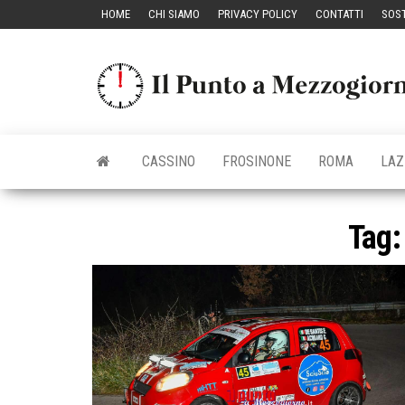
Vai
HOME
CHI SIAMO
PRIVACY POLICY
CONTATTI
SOST
al
contenuto
CASSINO
FROSINONE
ROMA
LAZ
Tag