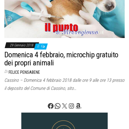
o
n
e
29 Gennaio 2018
0
Domenica 4 febbraio, microchip gratuito
dei propri animali
Di
FELICE PENSABENE
Cassino – Domenica 4 febbraio 2018 dalle ore 9 alle ore 13 presso
il deposito del Comune di Cassino, sito…
Facebook
WhatsApp
X
Instagram
Amazon