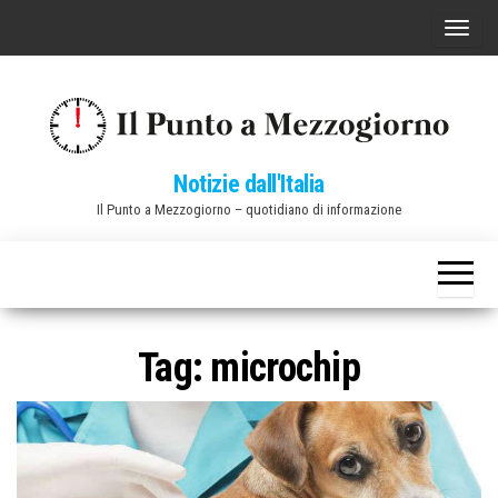
Vai
C
al
o
contenuto
m
m
u
Notizie dall'Italia
t
Il Punto a Mezzogiorno – quotidiano di informazione
a
n
a
v
i
Tag:
microchip
g
a
z
i