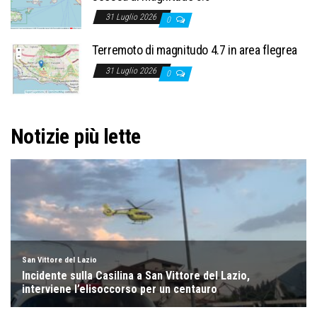
31 Luglio 2026
0
Terremoto di magnitudo 4.7 in area flegrea
31 Luglio 2026
0
Notizie più lette