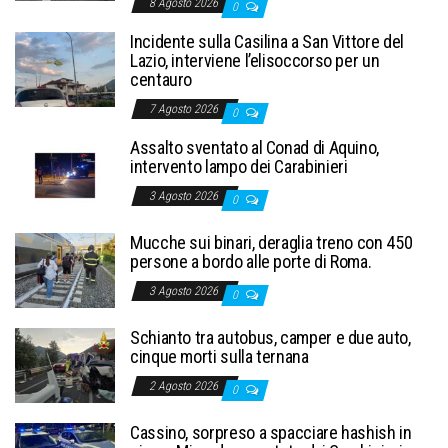
8 Agosto 2026
0
Incidente sulla Casilina a San Vittore del
Lazio, interviene l’elisoccorso per un
centauro
7 Agosto 2026
0
Assalto sventato al Conad di Aquino,
intervento lampo dei Carabinieri
3 Agosto 2026
0
Mucche sui binari, deraglia treno con 450
persone a bordo alle porte di Roma.
3 Agosto 2026
0
Schianto tra autobus, camper e due auto,
cinque morti sulla ternana
2 Agosto 2026
0
Cassino, sorpreso a spacciare hashish in