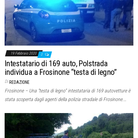
o
n
e
19 Febbraio 2020
0
Intestatario di 169 auto, Polstrada
individua a Frosinone “testa di legno”
Di
REDAZIONE
Frosinone – Una “testa di legno” intestataria di 169 autovetture è
stata scoperta dagli agenti della polizia stradale di Frosinone.…