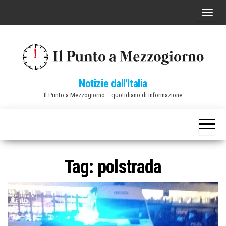
Vai
C
al
o
contenuto
m
m
u
Notizie dall'Italia
t
Il Punto a Mezzogiorno – quotidiano di informazione
a
n
a
v
i
Tag:
polstrada
g
a
z
i