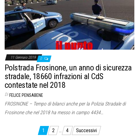
11 Gennaio 2019
0
Polstrada Frosinone, un anno di sicurezza
stradale, 18660 infrazioni al CdS
contestate nel 2018
Di
FELICE PENSABENE
FROSINONE – Tempo di bilanci anche per la Polizia Stradale di
Frosinone che nel 2018 ha messo in campo 4434…
Paginazione
1
2
…
4
Successivi