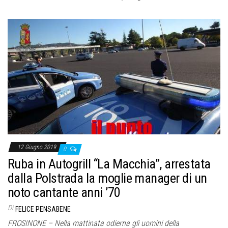
12 Giugno 2019
0
Ruba in Autogrill “La Macchia”, arrestata
dalla Polstrada la moglie manager di un
noto cantante anni ’70
Di
FELICE PENSABENE
FROSINONE – Nella mattinata odierna gli uomini della