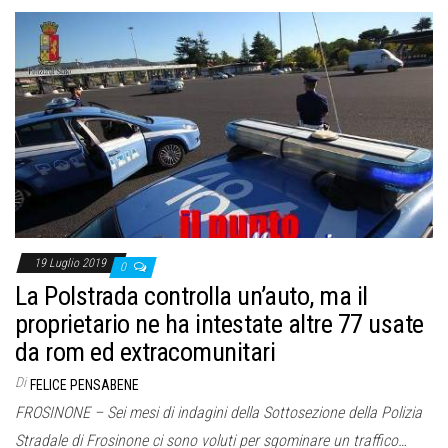
19 Luglio 2019
0
La Polstrada controlla un’auto, ma il
proprietario ne ha intestate altre 77 usate
da rom ed extracomunitari
Di
FELICE PENSABENE
FROSINONE – Sei mesi di indagini della Sottosezione della Polizia
Stradale di Frosinone ci sono voluti per sgominare un traffico…