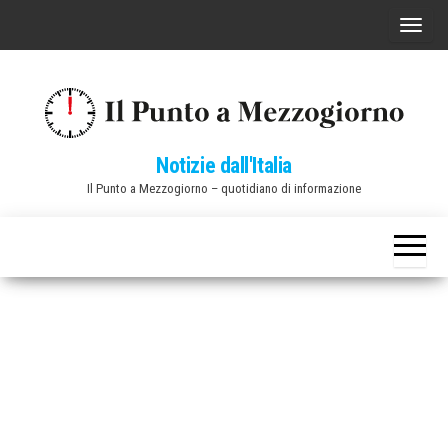
Vai
C
al
o
contenuto
m
m
u
Notizie dall'Italia
t
Il Punto a Mezzogiorno – quotidiano di informazione
a
n
a
v
i
g
a
z
i