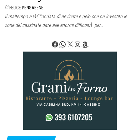
Di
FELICE PENSABENE
Il maltempo e lâ€™ondata di nevicate e gelo che ha investito le
zone del cassinate oltre alle enormi difficoltÃ per…
Facebook
WhatsApp
X
Instagram
Amazon