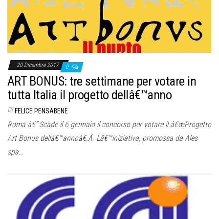
20 Dicembre 2017
0
ART BONUS: tre settimane per votare in
tutta Italia il progetto dellâ€™anno
Di
FELICE PENSABENE
Roma â€“ Scade il 6 gennaio il concorso per votare il â€œProgetto
Art Bonus dellâ€™annoâ€.Â Lâ€™iniziativa, promossa da Ales
spa…