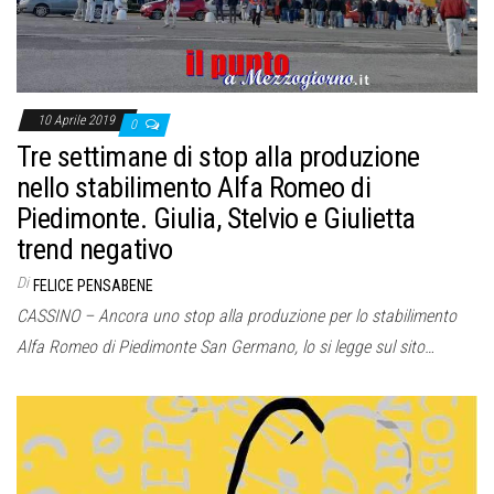
o
n
e
10 Aprile 2019
0
Tre settimane di stop alla produzione
nello stabilimento Alfa Romeo di
Piedimonte. Giulia, Stelvio e Giulietta
trend negativo
Di
FELICE PENSABENE
CASSINO – Ancora uno stop alla produzione per lo stabilimento
Alfa Romeo di Piedimonte San Germano, lo si legge sul sito…