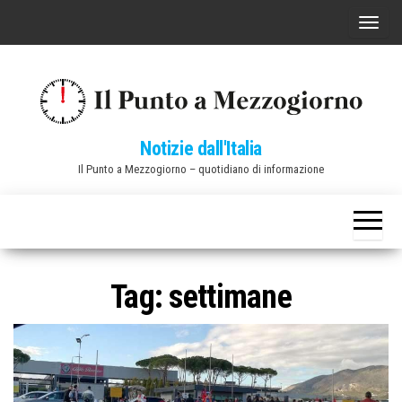
Vai
C
al
o
contenuto
m
m
u
Notizie dall'Italia
t
Il Punto a Mezzogiorno – quotidiano di informazione
a
n
a
v
i
Tag:
settimane
g
a
z
i