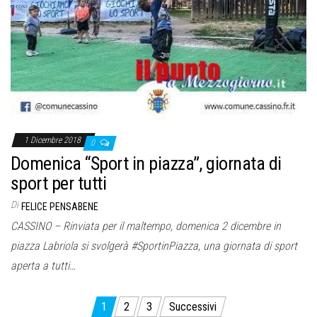
1 Dicembre 2018
0
Domenica “Sport in piazza”, giornata di
sport per tutti
Di
FELICE PENSABENE
CASSINO – Rinviata per il maltempo, domenica 2 dicembre in
piazza Labriola si svolgerà #SportinPiazza, una giornata di sport
aperta a tutti…
Paginazione
1
2
3
Successivi