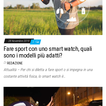
o
n
e
28 Novembre 2019
0
Fare sport con uno smart watch, quali
sono i modelli più adatti?
Di
REDAZIONE
Attualità – Per chi si diletta a fare sport o si impegna in una
costante attività fisica, lo smart watch è…