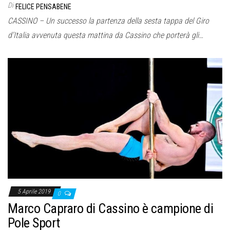
Di
FELICE PENSABENE
CASSINO – Un successo la partenza della sesta tappa del Giro
d’Italia avvenuta questa mattina da Cassino che porterà gli…
5 Aprile 2019
0
Marco Capraro di Cassino è campione di
Pole Sport