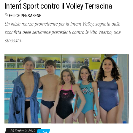
Intent Sport contro il Volley Terracina
Di
FELICE PENSABENE
Un inizio marzo promettente per la Intent Volley, segnata dalla
sconfitta delle settimane precedenti contro la Vbc Viterbo, una
stoccata…
25 Febbraio 2019
0