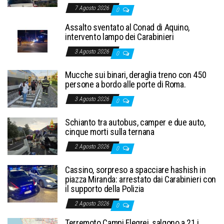
7 Agosto 2026
0
Assalto sventato al Conad di Aquino,
intervento lampo dei Carabinieri
3 Agosto 2026
0
Mucche sui binari, deraglia treno con 450
persone a bordo alle porte di Roma.
3 Agosto 2026
0
Schianto tra autobus, camper e due auto,
cinque morti sulla ternana
2 Agosto 2026
0
Cassino, sorpreso a spacciare hashish in
piazza Miranda: arrestato dai Carabinieri con
il supporto della Polizia
2 Agosto 2026
0
Terremoto Campi Flegrei, salgono a 21 i