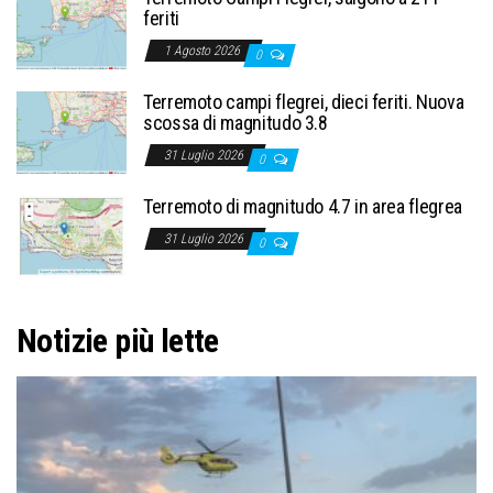
feriti
1 Agosto 2026
0
Terremoto campi flegrei, dieci feriti. Nuova
scossa di magnitudo 3.8
31 Luglio 2026
0
Terremoto di magnitudo 4.7 in area flegrea
31 Luglio 2026
0
Notizie più lette