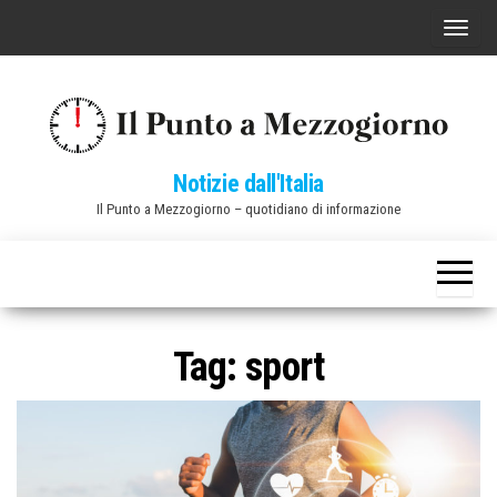
Vai
C
al
o
contenuto
m
m
u
Notizie dall'Italia
t
Il Punto a Mezzogiorno – quotidiano di informazione
a
n
a
v
i
Tag:
sport
g
a
z
i