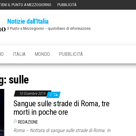
IENI IL PUNTO A MEZZOGIORNO
PUBBLICITÀ
Notizie dall'Italia
Il Punto a Mezzogiorno – quotidiano di informazione
IO
ITALIA
MONDO
PUBBLICITÀ
g:
sulle
10 Dicembre 2019
0
Sangue sulle strade di Roma, tre
morti in poche ore
Di
REDAZIONE
Roma – Nottata di sangue sulle strade di Roma. In