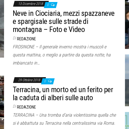
13 Dicembre 2018
0
Neve in Ciociaria, mezzi spazzaneve
e spargisale sulle strade di
montagna – Foto e Video
Di
REDAZIONE
FROSINONE – Il generale inverno mostra i muscoli e
questa mattina, o meglio a partire da questa notte, ha
imbiancato in…
29 Ottobre 2018
0
Terracina, un morto ed un ferito per
la caduta di alberi sulle auto
Di
REDAZIONE
TERRACINA – Una tromba d’aria violentissima quella che
si è abbattuta su Terracina nella centralissima via Roma.