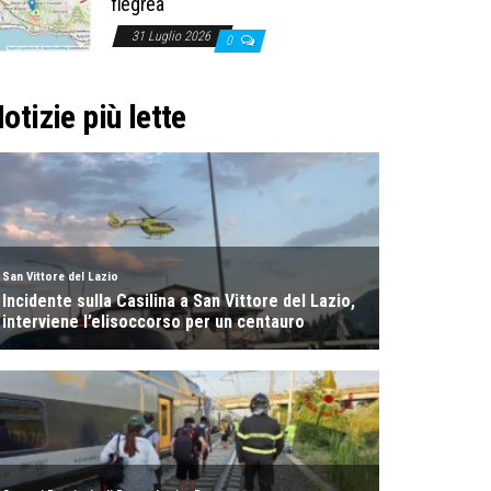
flegrea
31 Luglio 2026
0
otizie più lette