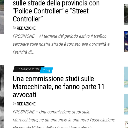
sulle strade della provincia con
“Police Controller” e “Street
Controller”
Di
REDAZIONE
FROSINONE – Al termine del periodo estivo il traffico
veicolare sulle nostre strade è tornato alla normalità e
l’attività di…
7 Maggio 2019
0
Una commissione studi sulle
Marocchinate, ne fanno parte 11
avvocati
Di
REDAZIONE
FROSINONE – Una commissione studi sulle
Marocchinate, ne da annuncio in una nota l’associazione
Nazionale Vittime della Marocchinate che da…