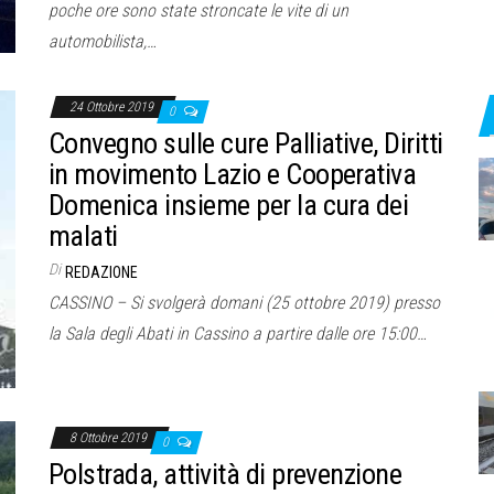
poche ore sono state stroncate le vite di un
automobilista,…
24 Ottobre 2019
0
Convegno sulle cure Palliative, Diritti
in movimento Lazio e Cooperativa
Domenica insieme per la cura dei
malati
Di
REDAZIONE
CASSINO – Si svolgerà domani (25 ottobre 2019) presso
la Sala degli Abati in Cassino a partire dalle ore 15:00…
8 Ottobre 2019
0
Polstrada, attività di prevenzione