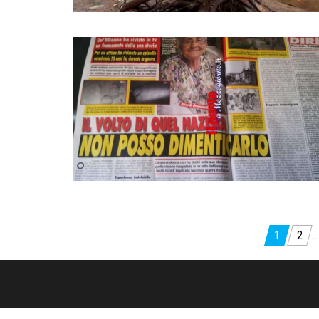
Paginazione
1
2
…
degli
articoli