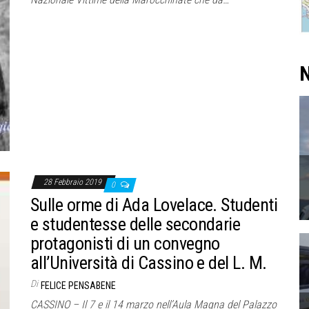
N
28 Febbraio 2019
0
Sulle orme di Ada Lovelace. Studenti
e studentesse delle secondarie
protagonisti di un convegno
all’Università di Cassino e del L. M.
Di
FELICE PENSABENE
CASSINO – Il 7 e il 14 marzo nell’Aula Magna del Palazzo