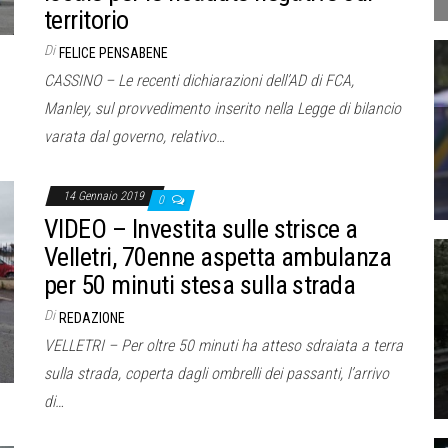
territorio
Di
FELICE PENSABENE
CASSINO – Le recenti dichiarazioni dell’AD di FCA,
Manley, sul provvedimento inserito nella Legge di bilancio
varata dal governo, relativo…
14 Gennaio 2019
0
VIDEO – Investita sulle strisce a
Velletri, 70enne aspetta ambulanza
per 50 minuti stesa sulla strada
Di
REDAZIONE
VELLETRI – Per oltre 50 minuti ha atteso sdraiata a terra
sulla strada, coperta dagli ombrelli dei passanti, l’arrivo
di…