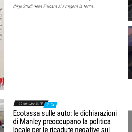
degli Studi della Folcara si svolgerà la terza…
16 Gennaio 2019
0
Ecotassa sulle auto: le dichiarazioni
di Manley preoccupano la politica
locale per le ricadute negative sul