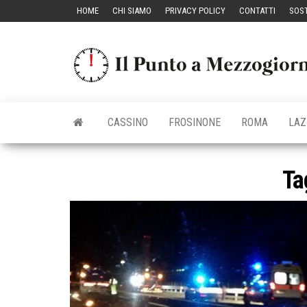
Vai
HOME
CHI SIAMO
PRIVACY POLICY
CONTATTI
SOST
al
contenuto
CASSINO
FROSINONE
ROMA
LAZ
Ta