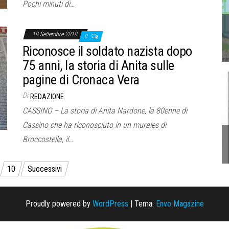
Pochi minuti di…
18 Settembre 2018
0
Riconosce il soldato nazista dopo
75 anni, la storia di Anita sulle
pagine di Cronaca Vera
Di
REDAZIONE
CASSINO – La storia di Anita Nardone, la 80enne di
Cassino che ha riconosciuto in un murales di
Broccostella, il…
10
Successivi
Proudly powered by
WordPress
|
Tema:
Envo Magazine