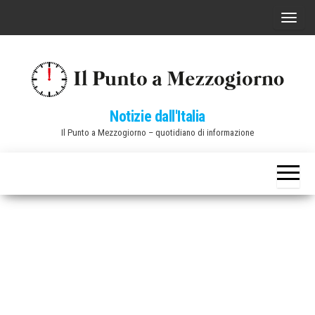
Vai
C
al
o
contenuto
m
m
u
Notizie dall'Italia
t
Il Punto a Mezzogiorno – quotidiano di informazione
a
n
a
v
i
g
a
z
i