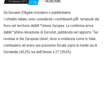
o
Di
REDAZIONE
16 Gennaio 2012
0
n
Da Giovanni D’Agata riceviamo e pubblichiamo:
e
I cittadini italiani, sono considerati i contribuenti piÃ¹ tartassati dal
fisco nel territorio dellâ€™Unione Europea. La conferma arriva
dallâ€™ultima rilevazione di Eurostat, pubblicata nel rapporto ‘Tax
revenue in the European Union’, dove si evidenzia come in Italia
continuiamo ad avere una pressione fiscale sopra la media sia di
Eurolandia (40,2%) sia dell’Unione a 27 (39,6%).