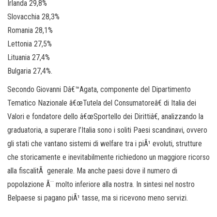
Irlanda 29,8%
Slovacchia 28,3%
Romania 28,1%
Lettonia 27,5%
Lituania 27,4%
Bulgaria 27,4%.
Secondo Giovanni Dâ€™Agata, componente del Dipartimento
Tematico Nazionale â€œTutela del Consumatoreâ€ di Italia dei
Valori e fondatore dello â€œSportello dei Dirittiâ€, analizzando la
graduatoria, a superare l’Italia sono i soliti Paesi scandinavi, ovvero
gli stati che vantano sistemi di welfare tra i piÃ¹ evoluti, strutture
che storicamente e inevitabilmente richiedono un maggiore ricorso
alla fiscalitÃ generale. Ma anche paesi dove il numero di
popolazione Ã¨ molto inferiore alla nostra. In sintesi nel nostro
Belpaese si pagano piÃ¹ tasse, ma si ricevono meno servizi.