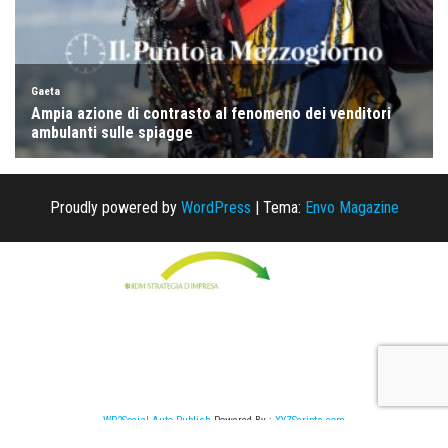
Proudly powered by
WordPress
|
Tema:
Envo Magazine
WP2Social Auto Publish
Powered By :
XYZScripts.com