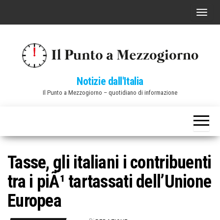
Vai
C
al
o
contenuto
m
m
u
Notizie dall'Italia
t
Il Punto a Mezzogiorno – quotidiano di informazione
a
n
a
v
i
Tasse, gli italiani i contribuenti
g
tra i piÃ¹ tartassati dell’Unione
a
z
Europea
i