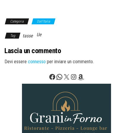
Categoria
Dall'Italia
Ue
tasse
Tag
Lascia un commento
Devi essere
connesso
per inviare un commento.
Facebook
WhatsApp
X
Instagram
Amazon