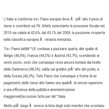
L’Italia si conferma tra i Paesi europei dove Ã¨ piÃ¹ alto il peso di
tasse e contributi sul Pil. Infatti, nonostante la pressione fiscale nel
2010 sia calata al 42,6%, dal 43,1% del 2009, la posizione ricoperta
nella classifica europea Ã¨ rimasta immutata.
Tra i Paesi dellâ€™UE continua a piazzarsi quarta, alle spalle di
Belgio (46,4%), Francia (44,5%) e Austria (43,7%), scendendo al
sesto posto, visto che comunque resta ancora lontana dal livello
della Danimarca (48,5%), salda sul gradino piÃ¹ alto del podio, e
della Svezia (46,3%). Tutti Paesi che comunque a fronte di un
pagamento delle tasse alto hanno una qualitÃ di servizi superiore
e una efficienza della pubblica amministrazione
maggioreâ€¦eccezion fatta per lâ€™Italia.
Molto piÃ¹ lunga Ã¨ invece la lista degli stati membri che scontano