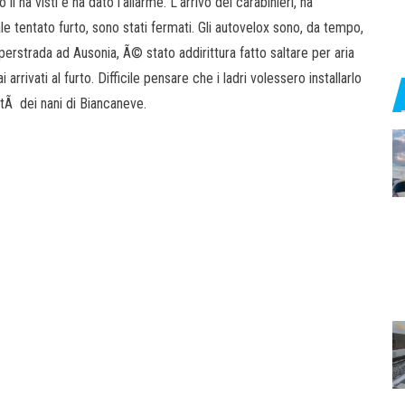
 li ha visti e ha dato l’allarme. L’arrivo dei carabinieri, ha
le tentato furto, sono stati fermati. Gli autovelox sono, da tempo,
erstrada ad Ausonia, Ã© stato addirittura fatto saltare per aria
rrivati al furto. Difficile pensare che i ladri volessero installarlo
itÃ dei nani di Biancaneve.