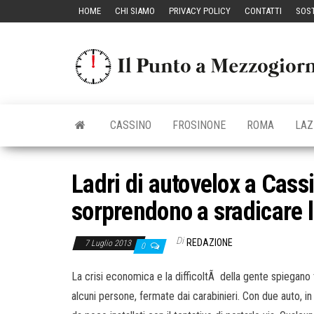
Vai
HOME
CHI SIAMO
PRIVACY POLICY
CONTATTI
SOST
al
contenuto
CASSINO
FROSINONE
ROMA
LAZ
Ladri di autovelox a Cassin
sorprendono a sradicare 
Di
REDAZIONE
7 Luglio 2013
0
La crisi economica e la difficoltÃ della gente spiegano
alcuni persone, fermate dai carabinieri. Con due auto, in