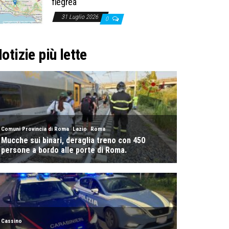
flegrea
31 Luglio 2026
0
otizie più lette