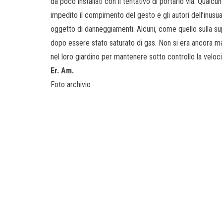
da poco installati con il tentativo di portarlo via. Qualcuno
impedito il compimento del gesto e gli autori dell’inusua
oggetto di danneggiamenti. Alcuni, come quello sulla sup
dopo essere stato saturato di gas. Non si era ancora mai a
nel loro giardino per mantenere sotto controllo la veloc
Er. Am.
Foto archivio