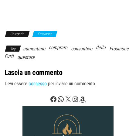
Categoria
Frosinone
comprare
della
aumentano
consuntivo
Frosinone
Tag
Furti
questura
Lascia un commento
Devi essere
connesso
per inviare un commento.
Facebook
WhatsApp
X
Instagram
Amazon