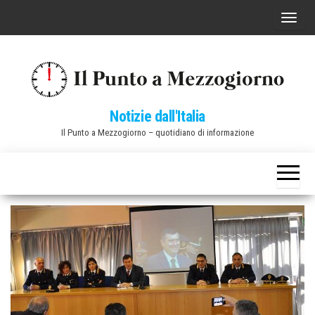
Vai
C
al
o
contenuto
m
m
u
Notizie dall'Italia
t
Il Punto a Mezzogiorno – quotidiano di informazione
a
n
a
v
i
g
a
z
i