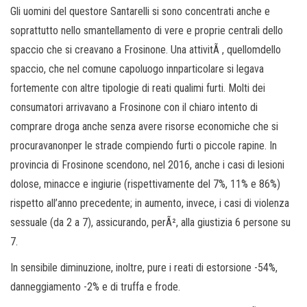
Gli uomini del questore Santarelli si sono concentrati anche e
soprattutto nello smantellamento di vere e proprie centrali dello
spaccio che si creavano a Frosinone. Una attivitÃ , quellomdello
spaccio, che nel comune capoluogo innparticolare si legava
fortemente con altre tipologie di reati qualimi furti. Molti dei
consumatori arrivavano a Frosinone con il chiaro intento di
comprare droga anche senza avere risorse economiche che si
procuravanonper le strade compiendo furti o piccole rapine. In
provincia di Frosinone scendono, nel 2016, anche i casi di lesioni
dolose, minacce e ingiurie (rispettivamente del 7%, 11% e 86%)
rispetto all’anno precedente; in aumento, invece, i casi di violenza
sessuale (da 2 a 7), assicurando, perÃ², alla giustizia 6 persone su
7.
In sensibile diminuzione, inoltre, pure i reati di estorsione -54%,
danneggiamento -2% e di truffa e frode.