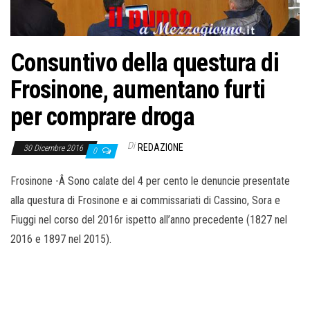
o
n
e
Consuntivo della questura di
Frosinone, aumentano furti
per comprare droga
Di
REDAZIONE
30 Dicembre 2016
0
Frosinone -Â Sono calate del 4 per cento le denuncie presentate
alla questura di Frosinone e ai commissariati di Cassino, Sora e
Fiuggi nel corso del 2016r ispetto all’anno precedente (1827 nel
2016 e 1897 nel 2015).