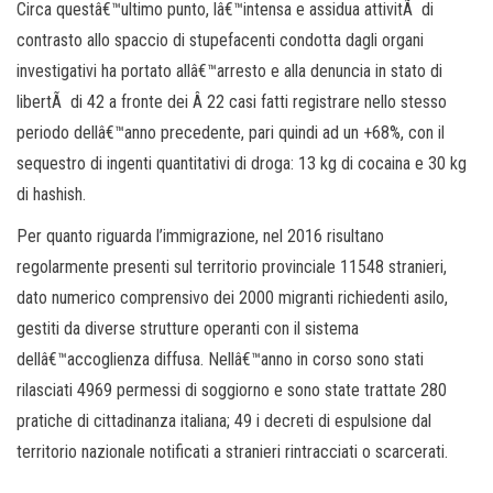
Circa questâ€™ultimo punto, lâ€™intensa e assidua attivitÃ di
contrasto allo spaccio di stupefacenti condotta dagli organi
investigativi ha portato allâ€™arresto e alla denuncia in stato di
libertÃ di 42 a fronte dei Â 22 casi fatti registrare nello stesso
periodo dellâ€™anno precedente, pari quindi ad un +68%, con il
sequestro di ingenti quantitativi di droga: 13 kg di cocaina e 30 kg
di hashish.
Per quanto riguarda l’immigrazione, nel 2016 risultano
regolarmente presenti sul territorio provinciale 11548 stranieri,
dato numerico comprensivo dei 2000 migranti richiedenti asilo,
gestiti da diverse strutture operanti con il sistema
dellâ€™accoglienza diffusa. Nellâ€™anno in corso sono stati
rilasciati 4969 permessi di soggiorno e sono state trattate 280
pratiche di cittadinanza italiana; 49 i decreti di espulsione dal
territorio nazionale notificati a stranieri rintracciati o scarcerati.