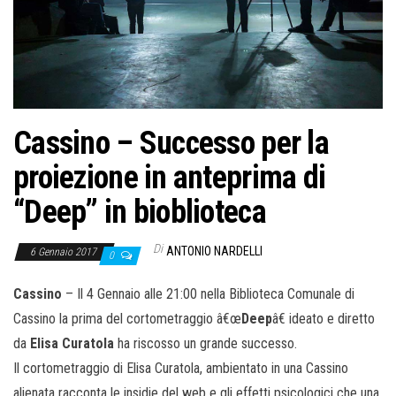
o
n
e
Cassino – Successo per la
proiezione in anteprima di
“Deep” in bioblioteca
Di
ANTONIO NARDELLI
6 Gennaio 2017
0
Cassino
– Il 4 Gennaio alle 21:00 nella Biblioteca Comunale di
Cassino la prima del cortometraggio â€œ
Deep
â€ ideato e diretto
da
Elisa Curatola
ha riscosso un grande successo.
Il cortometraggio di Elisa Curatola, ambientato in una Cassino
alienata racconta le insidie del web e gli effetti psicologici che una