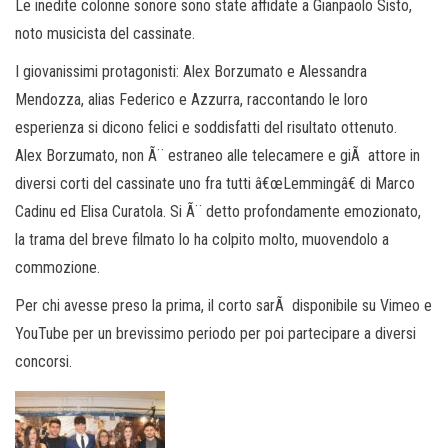
Le inedite colonne sonore sono state affidate a Gianpaolo Sisto,
noto musicista del cassinate.
I giovanissimi protagonisti: Alex Borzumato e Alessandra
Mendozza, alias Federico e Azzurra, raccontando le loro
esperienza si dicono felici e soddisfatti del risultato ottenuto.
Alex Borzumato, non Ã¨ estraneo alle telecamere e giÃ attore in
diversi corti del cassinate uno fra tutti â€œLemmingâ€ di Marco
Cadinu ed Elisa Curatola. Si Ã¨ detto profondamente emozionato,
la trama del breve filmato lo ha colpito molto, muovendolo a
commozione.
Per chi avesse preso la prima, il corto sarÃ disponibile su Vimeo e
YouTube per un brevissimo periodo per poi partecipare a diversi
concorsi.