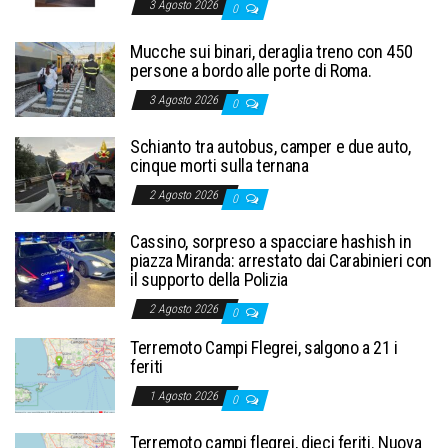
3 Agosto 2026
0
Mucche sui binari, deraglia treno con 450
persone a bordo alle porte di Roma.
3 Agosto 2026
0
Schianto tra autobus, camper e due auto,
cinque morti sulla ternana
2 Agosto 2026
0
Cassino, sorpreso a spacciare hashish in
piazza Miranda: arrestato dai Carabinieri con
il supporto della Polizia
2 Agosto 2026
0
Terremoto Campi Flegrei, salgono a 21 i
feriti
1 Agosto 2026
0
Terremoto campi flegrei, dieci feriti. Nuova