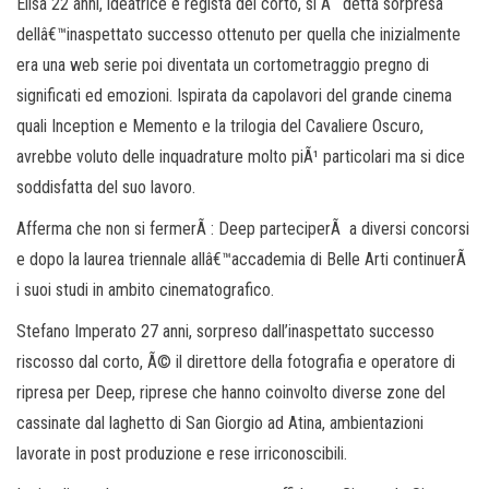
Elisa 22 anni, ideatrice e regista del corto, si Ã¨ detta sorpresa
dellâ€™inaspettato successo ottenuto per quella che inizialmente
era una web serie poi diventata un cortometraggio pregno di
significati ed emozioni. Ispirata da capolavori del grande cinema
quali Inception e Memento e la trilogia del Cavaliere Oscuro,
avrebbe voluto delle inquadrature molto piÃ¹ particolari ma si dice
soddisfatta del suo lavoro.
Afferma che non si fermerÃ : Deep parteciperÃ a diversi concorsi
e dopo la laurea triennale allâ€™accademia di Belle Arti continuerÃ
i suoi studi in ambito cinematografico.
Stefano Imperato 27 anni, sorpreso dall’inaspettato successo
riscosso dal corto, Ã© il direttore della fotografia e operatore di
ripresa per Deep, riprese che hanno coinvolto diverse zone del
cassinate dal laghetto di San Giorgio ad Atina, ambientazioni
lavorate in post produzione e rese irriconoscibili.