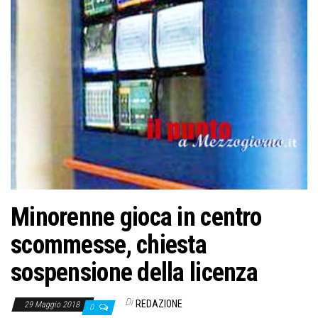
o
n
e
Minorenne gioca in centro
scommesse, chiesta
sospensione della licenza
Di
REDAZIONE
29 Maggio 2018
0