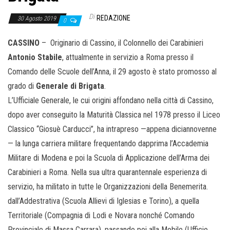
Di
REDAZIONE
30 Agosto 2019
0
CASSINO
– Originario di Cassino, il Colonnello dei Carabinieri
Antonio Stabile
, attualmente in servizio a Roma presso il
Comando delle Scuole dell’Anna, il 29 agosto è stato promosso al
grado di
Generale di Brigata
.
L’Ufficiale Generale, le cui origini affondano nella città di Cassino,
dopo aver conseguito la Maturità Classica nel 1978 presso il Liceo
Classico “Giosuè Carducci”, ha intrapreso —appena diciannovenne
— la lunga carriera militare frequentando dapprima l’Accademia
Militare di Modena e poi la Scuola di Applicazione dell’Arma dei
Carabinieri a Roma. Nella sua ultra quarantennale esperienza di
servizio, ha militato in tutte le Organizzazioni della Benemerita.
dall’Addestrativa (Scuola Allievi di Iglesias e Torino), a quella
Territoriale (Compagnia di Lodi e Novara nonché Comando
Provinciale di Massa Carrara), passando poi alla Mobile (Ufficio