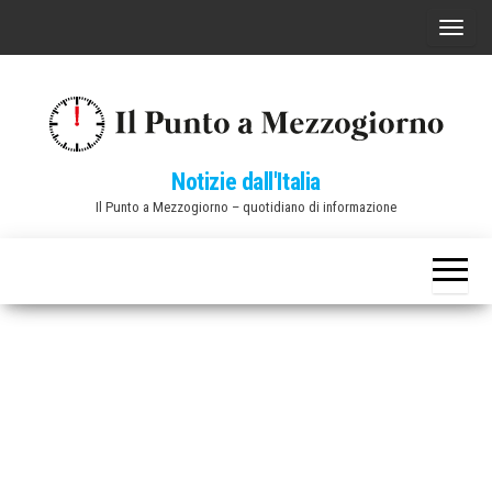
Vai
C
al
o
contenuto
m
m
u
Notizie dall'Italia
t
Il Punto a Mezzogiorno – quotidiano di informazione
a
n
a
v
i
g
a
z
i