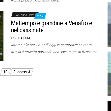
Roma presso il Comando delle…
10 Luglio 2019
0
Maltempo e grandine a Venafro e
nel cassinate
Di
REDAZIONE
Intorno alle ore 12.30 di oggi la perturbazione tanto
attesa è arrivata portando non solo un po’ di fresco ma…
10
Successivi