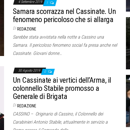
4 Settembre 2019
1
Samara scorrazza nel Cassinate. Un
fenomeno pericoloso che si allarga
Di
REDAZIONE
Sarebbe stata avvistata nella notte a Cassino una
Samara. Il pericoloso fenomeno social fa presa anche nel
Cassinate. Giovani donne…
30 Agosto 2019
0
Un Cassinate ai vertici dell’Arma, il
colonnello Stabile promosso a
Generale di Brigata
Di
REDAZIONE
CASSINO – Originario di Cassino, il Colonnello dei
Carabinieri Antonio Stabile, attualmente in servizio a