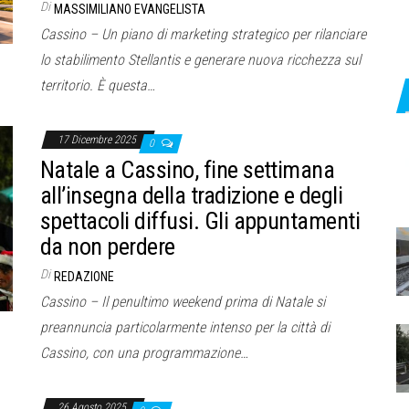
Di
MASSIMILIANO EVANGELISTA
Cassino – Un piano di marketing strategico per rilanciare
lo stabilimento Stellantis e generare nuova ricchezza sul
territorio. È questa…
17 Dicembre 2025
0
Natale a Cassino, fine settimana
all’insegna della tradizione e degli
spettacoli diffusi. Gli appuntamenti
da non perdere
Di
REDAZIONE
Cassino – Il penultimo weekend prima di Natale si
preannuncia particolarmente intenso per la città di
Cassino, con una programmazione…
26 Agosto 2025