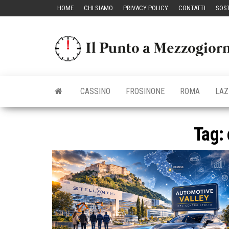
Vai
HOME
CHI SIAMO
PRIVACY POLICY
CONTATTI
SOST
al
contenuto
CASSINO
FROSINONE
ROMA
LAZ
Tag: