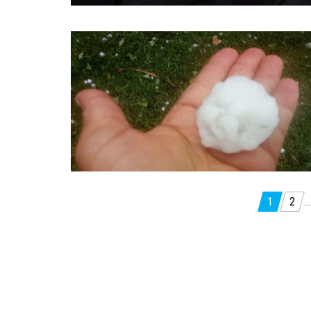
Paginazione
1
2
…
degli
articoli