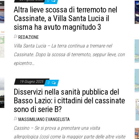
0
Altra lieve scossa di terremoto nel
Cassinate, a Villa Santa Lucia il
sisma ha avuto magnitudo 3
Di
REDAZIONE
Villa Santa Lucia – La terra continua a tremare nel
Cassinate. Dopo la scossa di terremoto, seppur lieve, con
epicentro…
19 Giugno 2025
0
Disservizi nella sanità pubblica del
Basso Lazio: i cittadini del cassinate
sono di serie B?
Di
MASSIMILIANO EVANGELISTA
Cassino – Se si prova a prenotare una visita
allergologica (così come la maggior parte delle altre visite