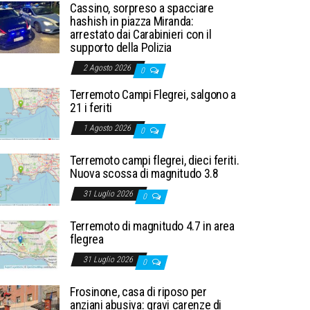
Cassino, sorpreso a spacciare
hashish in piazza Miranda:
arrestato dai Carabinieri con il
supporto della Polizia
2 Agosto 2026
0
Terremoto Campi Flegrei, salgono a
21 i feriti
1 Agosto 2026
0
Terremoto campi flegrei, dieci feriti.
Nuova scossa di magnitudo 3.8
31 Luglio 2026
0
Terremoto di magnitudo 4.7 in area
flegrea
31 Luglio 2026
0
Frosinone, casa di riposo per
anziani abusiva: gravi carenze di