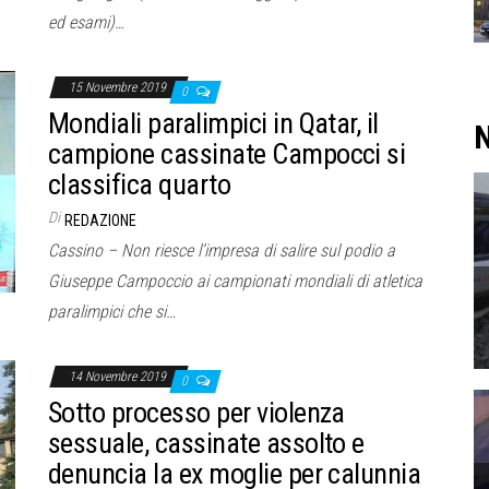
ed esami)…
15 Novembre 2019
0
Mondiali paralimpici in Qatar, il
N
campione cassinate Campocci si
classifica quarto
Di
REDAZIONE
Cassino – Non riesce l’impresa di salire sul podio a
Giuseppe Campoccio ai campionati mondiali di atletica
paralimpici che si…
14 Novembre 2019
0
Sotto processo per violenza
sessuale, cassinate assolto e
denuncia la ex moglie per calunnia