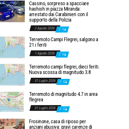
Cassino, sorpreso a spacciare
hashish in piazza Miranda:
arrestato dai Carabinieri con il
supporto della Polizia
2 Agosto 2026
0
Terremoto Campi Flegrei, salgono a
21 i feriti
1 Agosto 2026
0
Terremoto campi flegrei, dieci feriti.
Nuova scossa di magnitudo 3.8
31 Luglio 2026
0
Terremoto di magnitudo 4.7 in area
flegrea
31 Luglio 2026
0
Frosinone, casa di riposo per
anziani abusiva: gravi carenze di