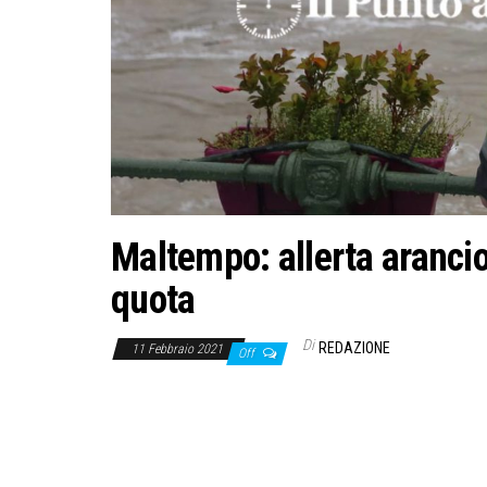
Maltempo: allerta aranci
quota
Di
REDAZIONE
11 Febbraio 2021
Off