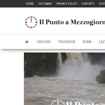
Vai
HOME
CHI SIAMO
PRIVACY POLICY
CONTATTI
SOST
al
contenuto
CASSINO
FROSINONE
ROMA
LAZ