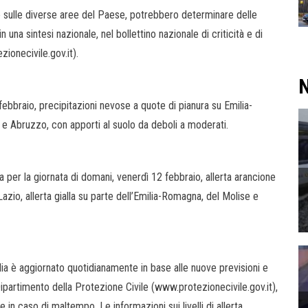
sulle diverse aree del Paese, potrebbero determinare delle
n una sintesi nazionale, nel bollettino nazionale di criticità e di
zionecivile.gov.it).
N
ebbraio, precipitazioni nevose a quote di pianura su Emilia-
e Abruzzo, con apporti al suolo da deboli a moderati.
ta per la giornata di domani, venerdì 12 febbraio, allerta arancione
 Lazio, allerta gialla su parte dell’Emilia-Romagna, del Molise e
talia è aggiornato quotidianamente in base alle nuove previsioni e
 Dipartimento della Protezione Civile (www.protezionecivile.gov.it),
n caso di maltempo. Le informazioni sui livelli di allerta