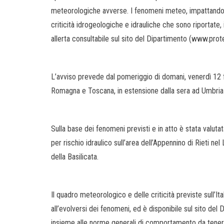
meteorologiche avverse. I fenomeni meteo, impattando 
criticità idrogeologiche e idrauliche che sono riportate, i
allerta consultabile sul sito del Dipartimento (www.prote
L’avviso prevede dal pomeriggio di domani, venerdì 12 f
Romagna e Toscana, in estensione dalla sera ad Umbria 
Sulla base dei fenomeni previsti e in atto è stata valuta
per rischio idraulico sull’area dell’Appennino di Rieti nel
della Basilicata.
Il quadro meteorologico e delle criticità previste sull’I
all’evolversi dei fenomeni, ed è disponibile sul sito del
insieme alle norme generali di comportamento da tenere i