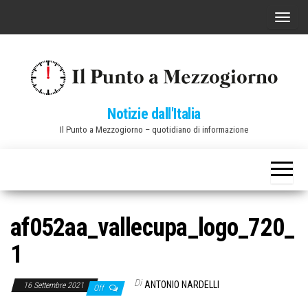
Vai
C
al
o
contenuto
m
m
u
Notizie dall'Italia
t
Il Punto a Mezzogiorno – quotidiano di informazione
a
n
a
v
i
af052aa_vallecupa_logo_720_
g
1
a
z
Di
ANTONIO NARDELLI
16 Settembre 2021
Off
i