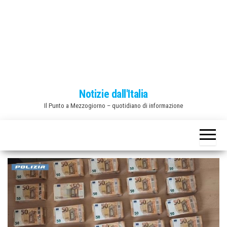
o
n
e
Notizie dall'Italia
Il Punto a Mezzogiorno – quotidiano di informazione