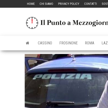
Vai
HOME
CHI SIAMO
PRIVACY POLICY
CONTATTI
SOST
al
contenuto
CASSINO
FROSINONE
ROMA
LAZ