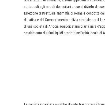
due interdittive antimafia, è stata applicata la custodia
sottoposti agli arresti domiciliari e due al divieto di eser
Direzione distrettuale antimafia di Roma e condotta dal
di Latina e dal Compartimento polizia stradale per il La
di una società di Ariccia aggiudicataria di una gara d’app
smaltimento di rifiuti liquidi prodotti nell’unità locale di
La società incaricata avrebbe dovuto trasportare i liqua