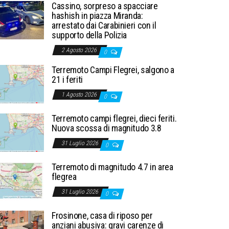
Cassino, sorpreso a spacciare
hashish in piazza Miranda:
arrestato dai Carabinieri con il
supporto della Polizia
2 Agosto 2026
0
Terremoto Campi Flegrei, salgono a
21 i feriti
1 Agosto 2026
0
Terremoto campi flegrei, dieci feriti.
Nuova scossa di magnitudo 3.8
31 Luglio 2026
0
Terremoto di magnitudo 4.7 in area
flegrea
31 Luglio 2026
0
Frosinone, casa di riposo per
anziani abusiva: gravi carenze di