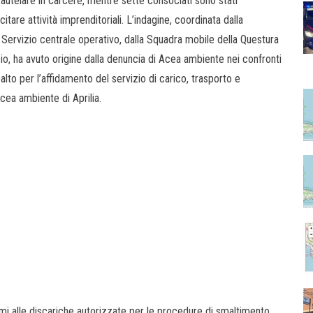
 cautelare in carcere, mentre sette consociati sono stati
citare attività imprenditoriali. L’indagine, coordinata dalla
 Servizio centrale operativo, dalla Squadra mobile della Questura
zio, ha avuto origine dalla denuncia di Acea ambiente nei confronti
alto per l’affidamento del servizio di carico, trasporto e
 Acea ambiente di Aprilia.
mi alle discariche autorizzate per le procedure di smaltimento,