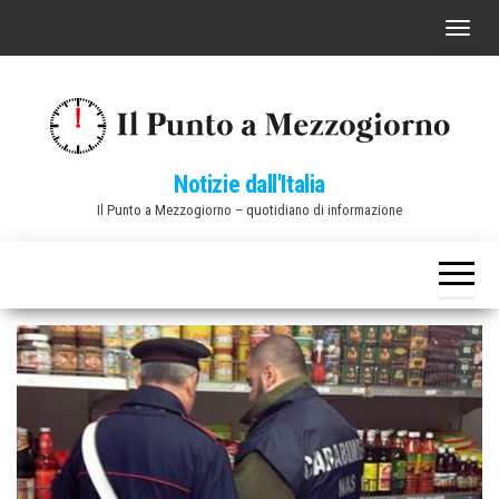
Vai
C
al
o
contenuto
m
m
u
Notizie dall'Italia
t
Il Punto a Mezzogiorno – quotidiano di informazione
a
n
a
v
i
g
a
z
i