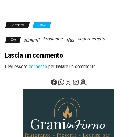
Categoria
Lazio
Frosinone
supermercato
alimenti
Nas
Tag
Lascia un commento
Devi essere
connesso
per inviare un commento.
Facebook
WhatsApp
X
Instagram
Amazon