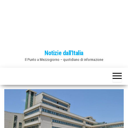
o
n
e
Notizie dall'Italia
Il Punto a Mezzogiorno – quotidiano di informazione