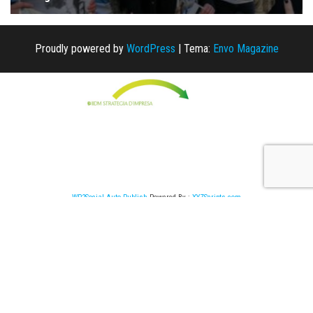
Proudly powered by
WordPress
|
Tema:
Envo Magazine
WP2Social Auto Publish
Powered By :
XYZScripts.com