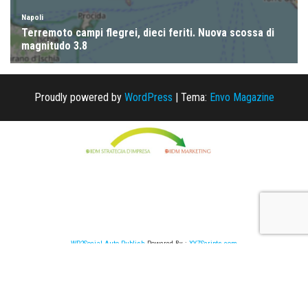
Proudly powered by
WordPress
|
Tema:
Envo Magazine
WP2Social Auto Publish
Powered By :
XYZScripts.com