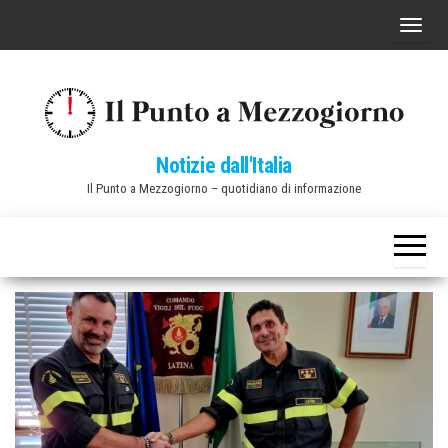
Vai
C
al
o
contenuto
m
m
u
Notizie dall'Italia
t
Il Punto a Mezzogiorno – quotidiano di informazione
a
n
a
v
i
g
a
z
i