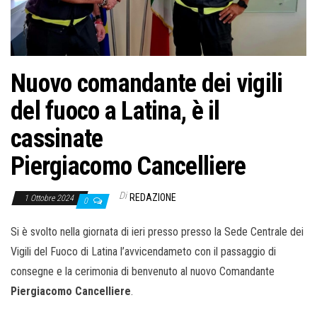
o
n
e
Nuovo comandante dei vigili
del fuoco a Latina, è il
cassinate
Piergiacomo Cancelliere
Di
REDAZIONE
1 Ottobre 2024
0
Si è svolto nella giornata di ieri presso presso la Sede Centrale dei
Vigili del Fuoco di Latina l’avvicendameto con il passaggio di
consegne e la cerimonia di benvenuto al nuovo Comandante
Piergiacomo Cancelliere
.