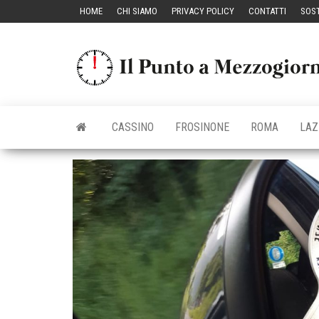
Vai
HOME
CHI SIAMO
PRIVACY POLICY
CONTATTI
SOST
al
contenuto
CASSINO
FROSINONE
ROMA
LAZ