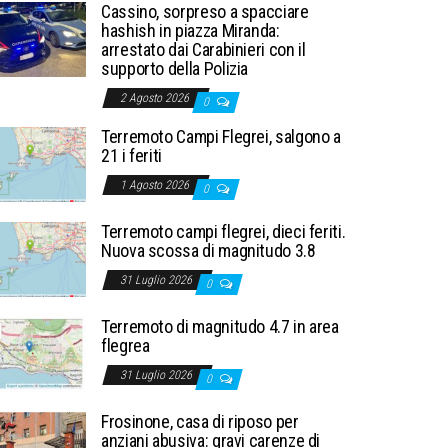
Cassino, sorpreso a spacciare
hashish in piazza Miranda:
arrestato dai Carabinieri con il
supporto della Polizia
2 Agosto 2026
0
Terremoto Campi Flegrei, salgono a
21 i feriti
1 Agosto 2026
0
Terremoto campi flegrei, dieci feriti.
Nuova scossa di magnitudo 3.8
31 Luglio 2026
0
Terremoto di magnitudo 4.7 in area
flegrea
31 Luglio 2026
0
Frosinone, casa di riposo per
anziani abusiva: gravi carenze di