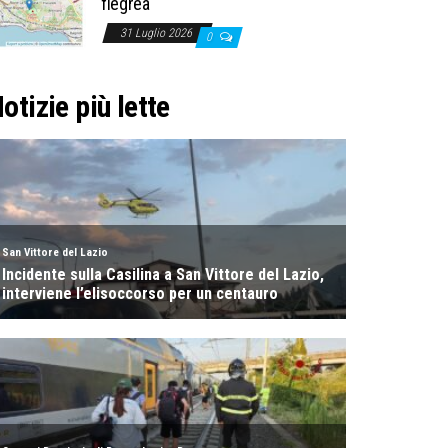
flegrea
31 Luglio 2026
0
otizie più lette