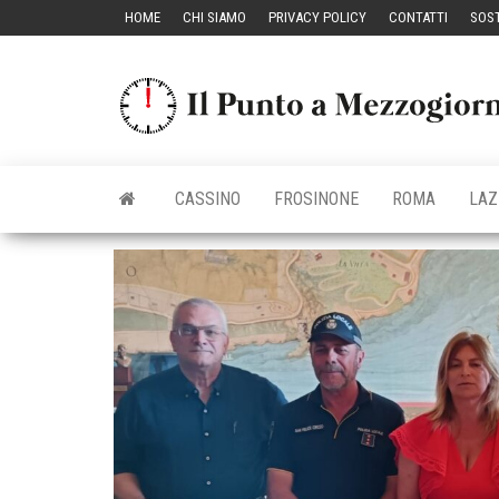
Vai
HOME
CHI SIAMO
PRIVACY POLICY
CONTATTI
SOST
al
contenuto
CASSINO
FROSINONE
ROMA
LAZ