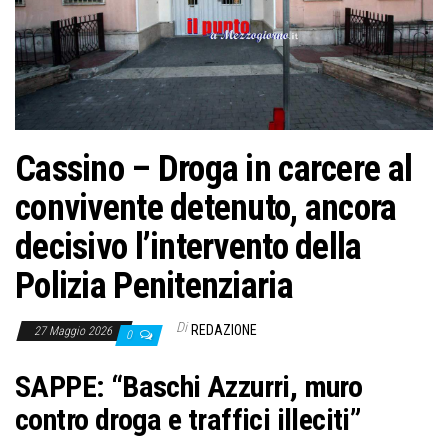
o
n
e
Cassino – Droga in carcere al
convivente detenuto, ancora
decisivo l’intervento della
Polizia Penitenziaria
Di
REDAZIONE
27 Maggio 2026
0
SAPPE: “Baschi Azzurri, muro
contro droga e traffici illeciti”