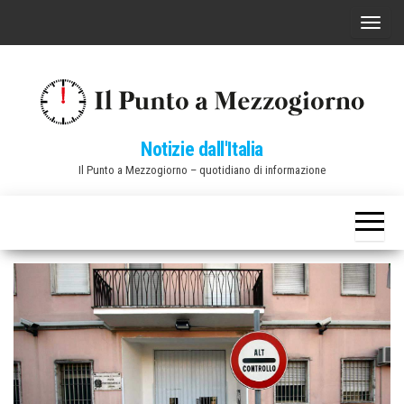
Vai
C
al
o
contenuto
m
m
u
Notizie dall'Italia
t
Il Punto a Mezzogiorno – quotidiano di informazione
a
n
a
v
i
g
a
z
i