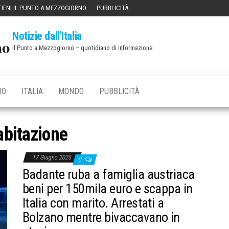
IENI IL PUNTO A MEZZOGIORNO
PUBBLICITÀ
Notizie dall'Italia
Il Punto a Mezzogiorno – quotidiano di informazione
IO
ITALIA
MONDO
PUBBLICITÀ
abitazione
17 Giugno 2025
0
Badante ruba a famiglia austriaca
beni per 150mila euro e scappa in
Italia con marito. Arrestati a
Bolzano mentre bivaccavano in