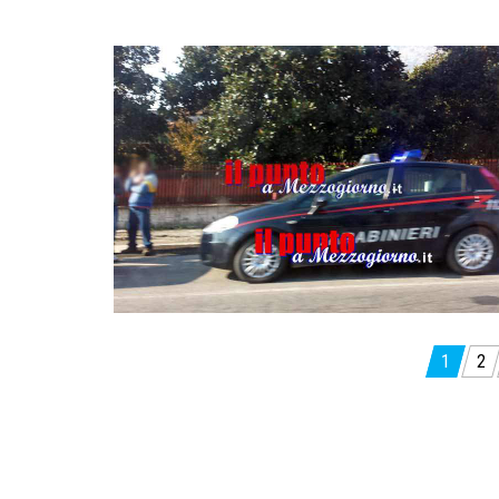
Paginazione
1
2
degli
articoli