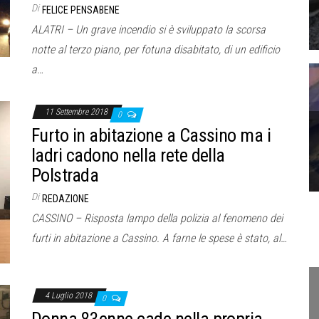
Di
FELICE PENSABENE
ALATRI – Un grave incendio si è sviluppato la scorsa
notte al terzo piano, per fotuna disabitato, di un edificio
a…
11 Settembre 2018
0
Furto in abitazione a Cassino ma i
ladri cadono nella rete della
Polstrada
Di
REDAZIONE
CASSINO – Risposta lampo della polizia al fenomeno dei
furti in abitazione a Cassino. A farne le spese è stato, al…
4 Luglio 2018
0