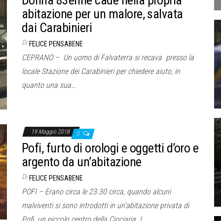
Donna 83enne cade nella propria
abitazione per un malore, salvata
dai Carabinieri
Di
FELICE PENSABENE
CEPRANO – Un uomo di Falvaterra si recava presso la
locale Stazione dei Carabinieri per chiedere aiuto, in
quanto una sua…
19 Maggio 2018
0
Pofi, furto di orologi e oggetti d’oro e
argento da un’abitazione
Di
FELICE PENSABENE
POFI – Erano circa le 23.30 circa, quando alcuni
malviventi si sono introdotti in un’abitazione privata di
Pofi, un piccolo centro della Ciociaria. I…