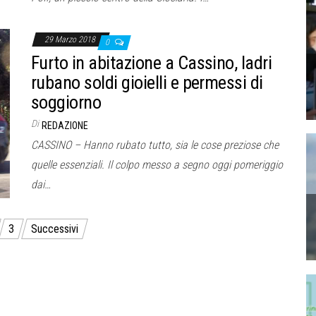
29 Marzo 2018
0
Furto in abitazione a Cassino, ladri
rubano soldi gioielli e permessi di
soggiorno
Di
REDAZIONE
CASSINO – Hanno rubato tutto, sia le cose preziose che
quelle essenziali. Il colpo messo a segno oggi pomeriggio
dai…
3
Successivi