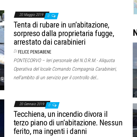
20 Maggio 2019
0
Tenta di rubare in un’abitazione,
N
sorpreso dalla proprietaria fugge,
arrestato dai carabinieri
Di
FELICE PENSABENE
PONTECORVO – Ieri personale del N.O.R.M.- Aliquota
Operativa del locale Comando Compagnia Carabinieri,
nell’ambito di un servizio per il controllo del…
20 Gennaio 2019
0
Tecchiena, un incendio divora il
terzo piano di un’abitazione. Nessun
ferito, ma ingenti i danni