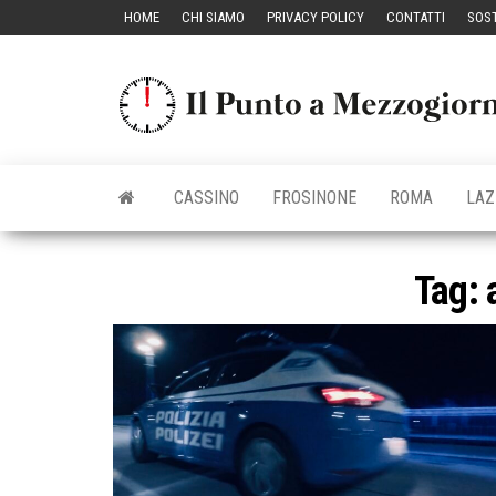
Vai
HOME
CHI SIAMO
PRIVACY POLICY
CONTATTI
SOST
al
contenuto
CASSINO
FROSINONE
ROMA
LAZ
Tag: