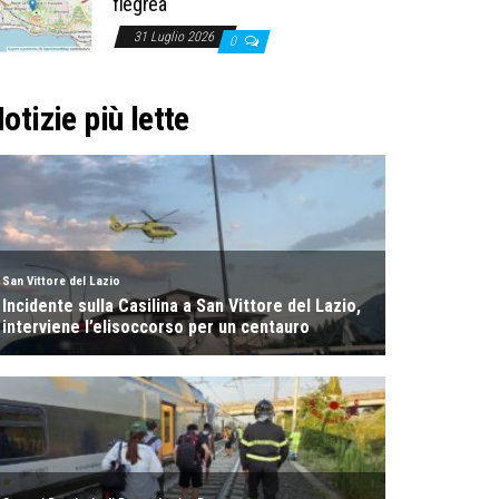
flegrea
31 Luglio 2026
0
otizie più lette