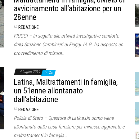
avvicinamento all’abitazione per un
28enne
Di
REDAZIONE
FIUGGI – In seguito alle attività investigative condotte
dalla Stazione Carabinieri di Fiuggi, l’A.G. ha disposto un
provvedimento di misura…
4 Luglio 2019
0
Latina, Maltrattamenti in famiglia,
un 51enne allontanato
dall’abitazione
Di
REDAZIONE
Polizia di Stato – Questura di Latina:Un uomo viene
allontanato dalla casa familiare per minacce aggravate e
maltrattamenti in famiglia…