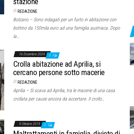
stazione
Di
REDAZIONE
Bolzano – Sono indagati per un furto in abitazione con
bottino da 150mila euro ad una famiglia austriaca. Dopo
la…
16 Dicembre 2024
0
Crolla abitazione ad Aprilia, si
cercano persone sotto macerie
Di
REDAZIONE
Aprilia – Si scava ad Aprilia, tra le macerie di una casa
crollata per cause ancora da accertare. Il crollo…
9 Ottobre 2019
0
Maltrattamenti in famiglia, divieto di