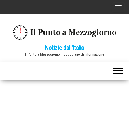
Vai
C
al
o
contenuto
m
m
u
Notizie dall'Italia
t
Il Punto a Mezzogiorno – quotidiano di informazione
a
n
a
v
i
g
a
z
i