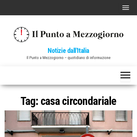
Vai
C
al
o
contenuto
m
m
u
Notizie dall'Italia
t
Il Punto a Mezzogiorno – quotidiano di informazione
a
n
a
v
i
Tag:
casa circondariale
g
a
z
i