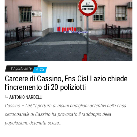
o
n
e
8 Agosto 2016
0
Carcere di Cassino, Fns Cisl Lazio chiede
l’incremento di 20 poliziotti
Di
ANTONIO NARDELLI
Cassino – Lâ€™apertura di alcuni padiglioni detentivi nella casa
circondariale di Cassino ha provocato il raddoppio della
popolazione detenuta senza…