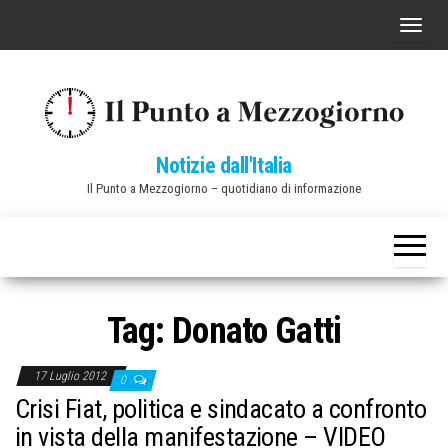
Vai
C
al
o
contenuto
m
m
u
Notizie dall'Italia
t
Il Punto a Mezzogiorno – quotidiano di informazione
a
n
a
v
i
Tag:
Donato Gatti
g
a
17 Luglio 2012
0
z
Crisi Fiat, politica e sindacato a confronto
i
in vista della manifestazione – VIDEO