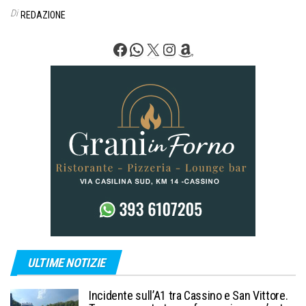
o
Di
REDAZIONE
n
e
Facebook
WhatsApp
X
Instagram
Amazon
ULTIME NOTIZIE
Incidente sull’A1 tra Cassino e San Vittore.