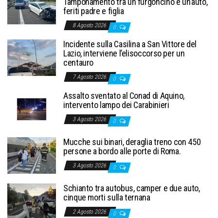
Tamponamento tra un furgoncino e un’auto,
feriti padre e figlia
8 Agosto 2026
0
Incidente sulla Casilina a San Vittore del
Lazio, interviene l’elisoccorso per un
centauro
7 Agosto 2026
0
Assalto sventato al Conad di Aquino,
intervento lampo dei Carabinieri
3 Agosto 2026
0
Mucche sui binari, deraglia treno con 450
persone a bordo alle porte di Roma.
3 Agosto 2026
0
Schianto tra autobus, camper e due auto,
cinque morti sulla ternana
2 Agosto 2026
0