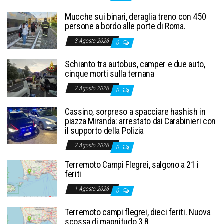
Mucche sui binari, deraglia treno con 450
persone a bordo alle porte di Roma.
3 Agosto 2026
0
Schianto tra autobus, camper e due auto,
cinque morti sulla ternana
2 Agosto 2026
0
Cassino, sorpreso a spacciare hashish in
piazza Miranda: arrestato dai Carabinieri con
il supporto della Polizia
2 Agosto 2026
0
Terremoto Campi Flegrei, salgono a 21 i
feriti
1 Agosto 2026
0
Terremoto campi flegrei, dieci feriti. Nuova
scossa di magnitudo 3.8