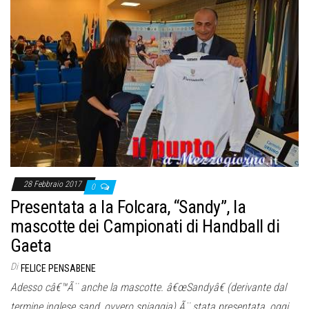
28 Febbraio 2017
0
Presentata a la Folcara, “Sandy”, la
mascotte dei Campionati di Handball di
Gaeta
Di
FELICE PENSABENE
Adesso câ€™Ã¨ anche la mascotte. â€œSandyâ€ (derivante dal
termine inglese sand, ovvero spiaggia) Ã¨ stata presentata, oggi,