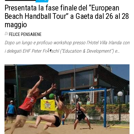
Presentata la fase finale del “European
Beach Handball Tour” a Gaeta dal 26 al 28
maggio
Di
FELICE PENSABENE
Dopo un lungo e proficuo workshop presso l’Hotel Villa Irlanda con
i delegati EHF Peter FrÃ¶schl (“Education & Development”) e…