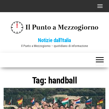
Vai
C
al
o
contenuto
m
m
u
Notizie dall'Italia
t
Il Punto a Mezzogiorno – quotidiano di informazione
a
n
a
v
i
Tag:
handball
g
a
z
i