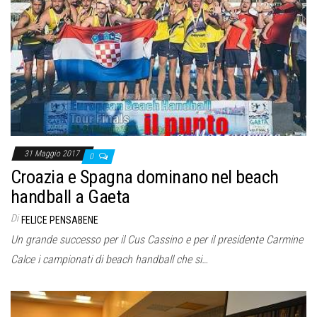
o
n
e
31 Maggio 2017
0
Croazia e Spagna dominano nel beach
handball a Gaeta
Di
FELICE PENSABENE
Un grande successo per il Cus Cassino e per il presidente Carmine
Calce i campionati di beach handball che si…