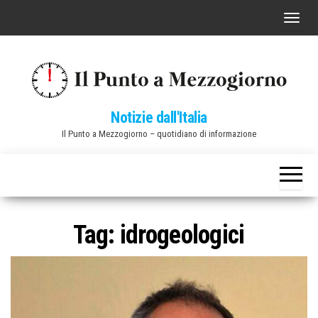
Vai
C
al
o
contenuto
m
m
u
Notizie dall'Italia
t
Il Punto a Mezzogiorno – quotidiano di informazione
a
n
a
v
i
Tag:
idrogeologici
g
a
z
i