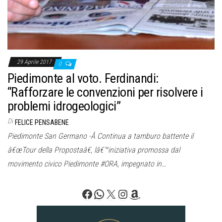
29 Aprile 2017
0
Piedimonte al voto. Ferdinandi:
“Rafforzare le convenzioni per risolvere i
problemi idrogeologici”
Di
FELICE PENSABENE
Piedimonte San Germano -Â Continua a tamburo battente il
â€œTour della Propostaâ€, lâ€™iniziativa promossa dal
movimento civico Piedimonte #ORA, impegnato in…
Facebook
WhatsApp
X
Instagram
Amazon