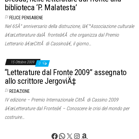
biblioteca ‘P. Malatesta’
Di
FELICE PENSABENE
Nel 65Â° anniversario della distruzione, lâ€™Associazione culturale
â€œLetterature dalÂ fronteâ€Â che organizza dal Premio
Letterario â€œCittÃ di Cassinoâ€, il giorno…
15 Ottobre 2009
0
“Letterature dal Fronte 2009” assegnato
allo scrittore JergoviÄ‡
Di
REDAZIONE
IV edizione – Premio Internazionale CittÃ di Cassino 2009
â€œLetterature dal Fronteâ€ – Conoscere le crisi del mondo per
costruire…
Facebook
WhatsApp
X
Instagram
Amazon