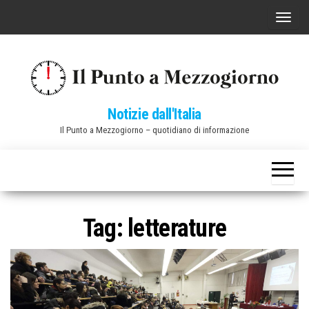
Vai
C
al
o
contenuto
m
m
u
Notizie dall'Italia
t
Il Punto a Mezzogiorno – quotidiano di informazione
a
n
a
v
i
Tag:
letterature
g
a
z
i