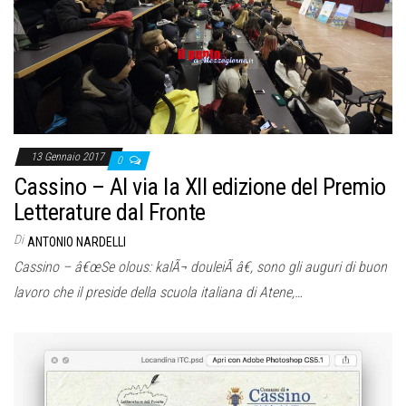
o
n
e
13 Gennaio 2017
0
Cassino – Al via la XII edizione del Premio
Letterature dal Fronte
Di
ANTONIO NARDELLI
Cassino – â€œSe olous: kalÃ¬ douleiÃ â€, sono gli auguri di buon
lavoro che il preside della scuola italiana di Atene,…