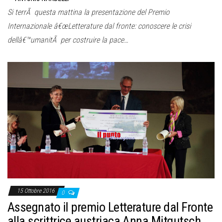
Si terrÃ questa mattina la presentazione del Premio
Internazionale â€œLetterature dal fronte: conoscere le crisi
dellâ€™umanitÃ per costruire la pace…
15 Ottobre 2016
0
Assegnato il premio Letterature dal Fronte
alla scrittrice austriaca Anna Mitgutsch