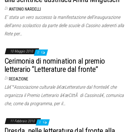
Di
ANTONIO NARDELLI
E’ stata un vero successo la manifestazione dell’inaugurazione
dell’anno scolastico da parte delle scuole di Cassino aderenti alla
Rete per…
10 Maggio 2010
0
Cerimonia di nomination al premio
letterario “Letterature dal fronte”
Di
REDAZIONE
Lâ€™Associazione culturale â€œLetterature dal fronteâ€ che
organizza il Premio Letterario â€œCittÃ di Cassinoâ€, comunica
che, come da programma, per il…
11 Febbraio 2010
0
Dresda, nelle letterature dal fronte alla