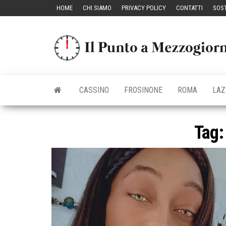
Vai
HOME
CHI SIAMO
PRIVACY POLICY
CONTATTI
SOST
al
contenuto
CASSINO
FROSINONE
ROMA
LAZ
Tag