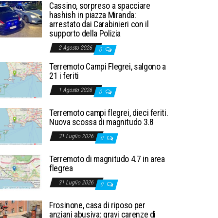
Cassino, sorpreso a spacciare
hashish in piazza Miranda:
arrestato dai Carabinieri con il
supporto della Polizia
2 Agosto 2026
0
Terremoto Campi Flegrei, salgono a
21 i feriti
1 Agosto 2026
0
Terremoto campi flegrei, dieci feriti.
Nuova scossa di magnitudo 3.8
31 Luglio 2026
0
Terremoto di magnitudo 4.7 in area
flegrea
31 Luglio 2026
0
Frosinone, casa di riposo per
anziani abusiva: gravi carenze di