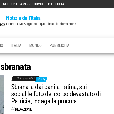
IENI IL PUNTO A MEZZOGIORNO
PUBBLICITÀ
Notizie dall'Italia
Il Punto a Mezzogiorno – quotidiano di informazione
IO
ITALIA
MONDO
PUBBLICITÀ
:
sbranata
21 Luglio 2025
0
Sbranata dai cani a Latina, sui
social le foto del corpo devastato di
Patricia, indaga la procura
Di
REDAZIONE