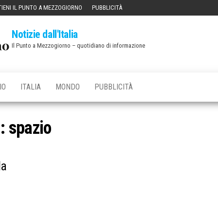
IENI IL PUNTO A MEZZOGIORNO
PUBBLICITÀ
Notizie dall'Italia
Il Punto a Mezzogiorno – quotidiano di informazione
IO
ITALIA
MONDO
PUBBLICITÀ
g:
spazio
la