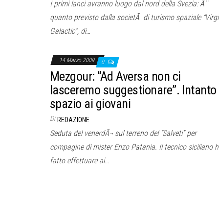
I primi lanci avranno luogo dal nord della Svezia: Ã¨
quanto previsto dalla societÃ di turismo spaziale “Virg
Galactic”, di…
14 Marzo 2009
0
Mezgour: “Ad Aversa non ci
lasceremo suggestionare”. Intanto
spazio ai giovani
Di
REDAZIONE
Seduta del venerdÃ¬ sul terreno del “Salveti” per
compagine di mister Enzo Patania. Il tecnico siciliano 
fatto effettuare ai…