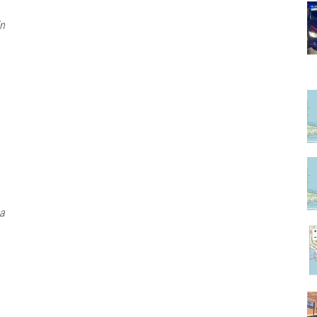
in
ha