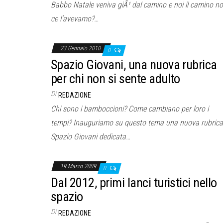
Babbo Natale veniva giÃ¹ dal camino e noi il camino n
ce l’avevamo?…
23 Gennaio 2010
0
Spazio Giovani, una nuova rubrica
per chi non si sente adulto
Di
REDAZIONE
Chi sono i bamboccioni? Come cambiano per loro i
tempi? Inauguriamo su questo tema una nuova rubrica
Spazio Giovani dedicata…
19 Marzo 2009
0
Dal 2012, primi lanci turistici nello
spazio
Di
REDAZIONE