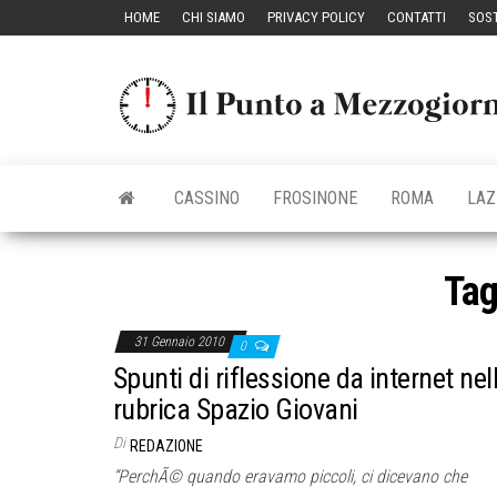
Vai
HOME
CHI SIAMO
PRIVACY POLICY
CONTATTI
SOST
al
contenuto
CASSINO
FROSINONE
ROMA
LAZ
Ta
31 Gennaio 2010
0
Spunti di riflessione da internet nel
rubrica Spazio Giovani
Di
REDAZIONE
“PerchÃ© quando eravamo piccoli, ci dicevano che