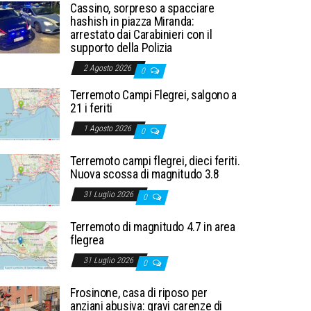
Cassino, sorpreso a spacciare
hashish in piazza Miranda:
arrestato dai Carabinieri con il
supporto della Polizia
2 Agosto 2026
0
Terremoto Campi Flegrei, salgono a
21 i feriti
1 Agosto 2026
0
Terremoto campi flegrei, dieci feriti.
Nuova scossa di magnitudo 3.8
31 Luglio 2026
0
Terremoto di magnitudo 4.7 in area
flegrea
31 Luglio 2026
0
Frosinone, casa di riposo per
anziani abusiva: gravi carenze di