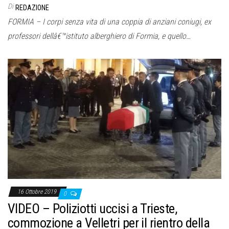
Di
REDAZIONE
FORMIA – I corpi senza vita di una coppia di anziani coniugi, ex
professori dellâ€™istituto alberghiero di Formia, e quello…
16 Ottobre 2019
0
VIDEO – Poliziotti uccisi a Trieste,
commozione a Velletri per il rientro della