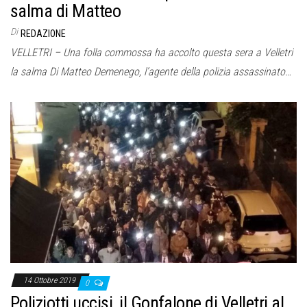
salma di Matteo
Di
REDAZIONE
VELLETRI – Una folla commossa ha accolto questa sera a Velletri
la salma Di Matteo Demenego, l’agente della polizia assassinato…
14 Ottobre 2019
0
Poliziotti uccisi, il Gonfalone di Velletri al