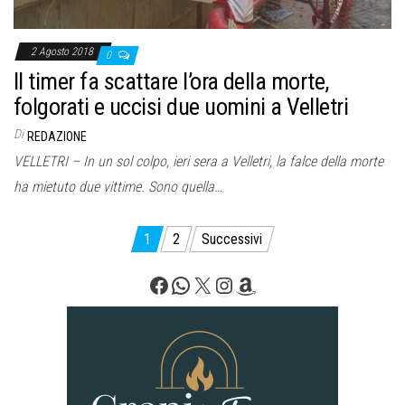
2 Agosto 2018
0
Il timer fa scattare l’ora della morte,
folgorati e uccisi due uomini a Velletri
Di
REDAZIONE
VELLETRI – In un sol colpo, ieri sera a Velletri, la falce della morte
ha mietuto due vittime. Sono quella…
Paginazione
1
2
Successivi
degli
Facebook
WhatsApp
X
Instagram
Amazon
articoli