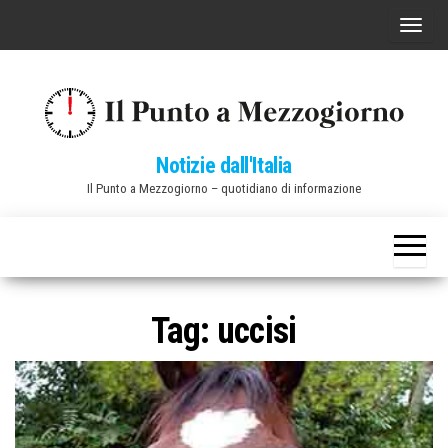
Vai
C
al
o
contenuto
m
m
u
Notizie dall'Italia
t
Il Punto a Mezzogiorno – quotidiano di informazione
a
n
a
v
i
Tag:
uccisi
g
a
z
i