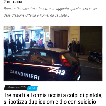
Di
REDAZIONE
Roma – Uno scontro a fuoco, o un agguato, questa sera in via
della Stazione Ottavia a Roma, ha causato…
9 Gennaio 2020
0
Tre morti a Formia uccisi a colpi di pistola,
si ipotizza duplice omicidio con suicidio