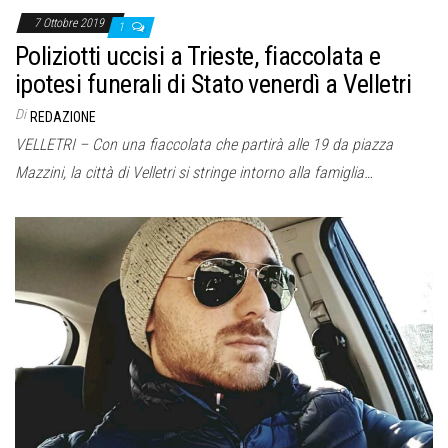
7 Ottobre 2019
1
Poliziotti uccisi a Trieste, fiaccolata e
ipotesi funerali di Stato venerdì a Velletri
Di
REDAZIONE
VELLETRI – Con una fiaccolata che partirà alle 19 da piazza
Mazzini, la città di Velletri si stringe intorno alla famiglia…