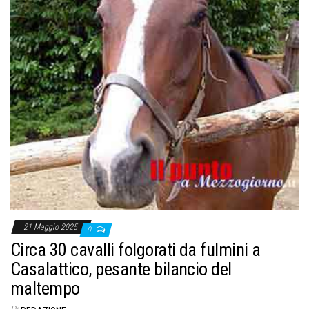
o
n
e
21 Maggio 2025
0
Circa 30 cavalli folgorati da fulmini a
Casalattico, pesante bilancio del
maltempo
Di