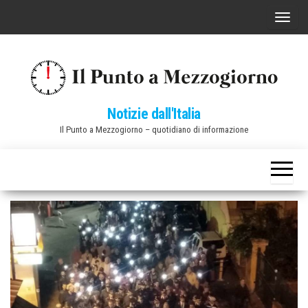
Vai
C
al
o
contenuto
m
m
u
Notizie dall'Italia
t
Il Punto a Mezzogiorno – quotidiano di informazione
a
n
a
v
i
g
a
z
i