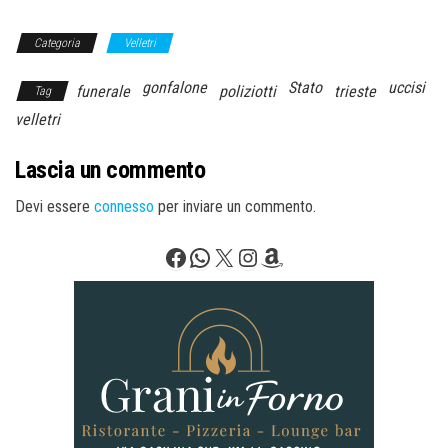
Categoria
Velletri
gonfalone
Stato
uccisi
funerale
poliziotti
trieste
Tag
velletri
Lascia un commento
Devi essere
connesso
per inviare un commento.
Facebook
WhatsApp
X
Instagram
Amazon