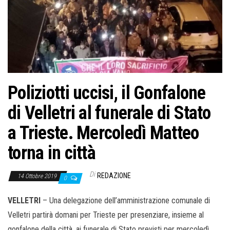
o
n
e
Poliziotti uccisi, il Gonfalone
di Velletri al funerale di Stato
a Trieste. Mercoledì Matteo
torna in città
Di
REDAZIONE
14 Ottobre 2019
0
VELLETRI
– Una delegazione dell’amministrazione comunale di
Velletri partirà domani per Trieste per presenziare, insieme al
gonfalone della città, ai funerale di Stato previsti per mercoledì