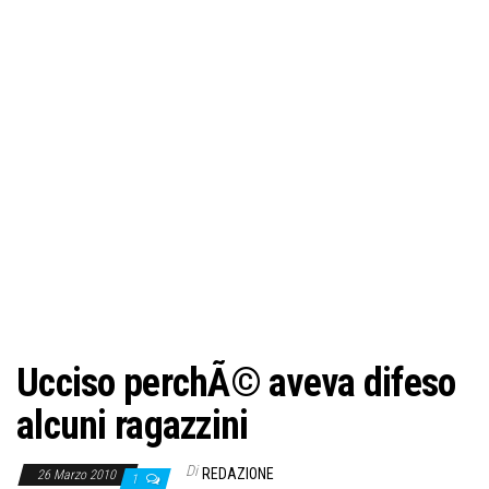
o
n
e
Ucciso perchÃ© aveva difeso
alcuni ragazzini
Di
REDAZIONE
26 Marzo 2010
1