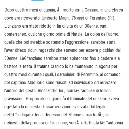
Dopo quattro mesi di agonia, Ã¨ morto ieri a Cassino, in una clinica
dove era ricoverato, Umberto Magni, 76 anni di Ferentino (Fr).
L’anziano era stato ridotto in fin di vita da un 30enne, suo
conterraneo, qualche giorno prima di Natale. La colpa dell’uomo,
quella che poi avrebbe scatenato l’aggressione, sarebbe stata
l’aver difeso alcuni ragazzini che stavano per essere picchiati dal
30enne. Lâ€™anziano sarebbe stato spintonato fino a cadere e a
battere la testa. Il trauma cranico lo ha mantenuto in agonia per
quattro mesi durante i quali, i carabinieri di Ferentino, al comando
del capitano Aldo Iorio sono riusciti ad individuare ed arrestare
l’autore del gesto, Alessandro Iori, con lâ€™accusa di lesioni
gravissime. Proprio alcuni giorni fa il tribunale del riesame aveva
rigettato la richiesta di scarcerazione avanzata dal legale
dellâ€™indagato. Ieri il decesso del 76enne e martedÃ¬, su
richiesta della procura di Frosinone, verrÃ effettuata lâ€™autopsia.