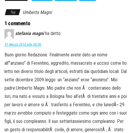
Umberto Magni
Tag
1 commento
stefania magni
ha detto:
31 Marzo 2010 alle 08:36
Buon giorno Redazione. Finalmente avete dato un nome
all'”anziano” di Ferentino, aggredito, massacrato e ucciso come ho
letto nei diversi titolo degli articoli, estratti dai quotidiani locali. Dal
sette dicembre 2009 leggo: un “anziano” eroe “anonimo”. Mio
padre:Umberto Magni. Mio padre che non Ã¨ conterraneo dello
Iori, ma nato e vissuto a Bologna fino all’etÃ di trentatre anni e poi
per lavoro e amore si Ã¨ trasferito a Ferentino, e che lunedÃ¬ 29
marzo avrebbe compiuto e festeggiato come ogni anno con i suoi
figli, il suo compleanno. Il suo settantaseiesimo compleanno. Per
un gesto di responsabilitÃ civile, di amore, generositÃ , Ã¨ stato