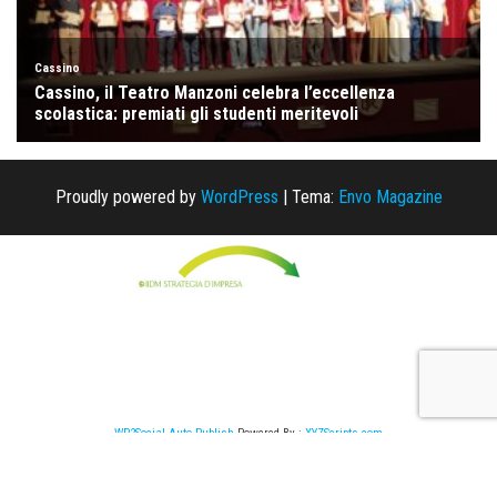
Proudly powered by
WordPress
|
Tema:
Envo Magazine
WP2Social Auto Publish
Powered By :
XYZScripts.com