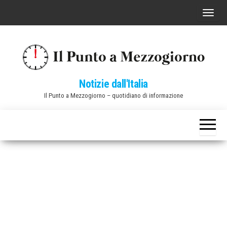
Vai
C
al
o
contenuto
m
m
u
Notizie dall'Italia
t
Il Punto a Mezzogiorno – quotidiano di informazione
a
n
a
v
i
g
a
z
i