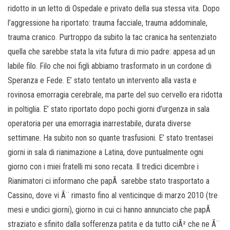
ridotto in un letto di Ospedale e privato della sua stessa vita. Dopo
l’aggressione ha riportato: trauma facciale, trauma addominale,
trauma cranico. Purtroppo da subito la tac cranica ha sentenziato
quella che sarebbe stata la vita futura di mio padre: appesa ad un
labile filo. Filo che noi figli abbiamo trasformato in un cordone di
Speranza e Fede. E’ stato tentato un intervento alla vasta e
rovinosa emorragia cerebrale, ma parte del suo cervello era ridotta
in poltiglia. E’ stato riportato dopo pochi giorni d’urgenza in sala
operatoria per una emorragia inarrestabile, durata diverse
settimane. Ha subito non so quante trasfusioni. E’ stato trentasei
giorni in sala di rianimazione a Latina, dove puntualmente ogni
giorno con i miei fratelli mi sono recata. Il tredici dicembre i
Rianimatori ci informano che papÃ sarebbe stato trasportato a
Cassino, dove vi Ã¨ rimasto fino al venticinque di marzo 2010 (tre
mesi e undici giorni), giorno in cui ci hanno annunciato che papÃ
straziato e sfinito dalla sofferenza patita e da tutto ciÃ² che ne Ã¨