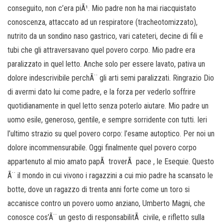
conseguito, non c’era piÃ¹. Mio padre non ha mai riacquistato
conoscenza, attaccato ad un respiratore (tracheotomizzato),
nutrito da un sondino naso gastrico, vari cateteri, decine di fili e
tubi che gli attraversavano quel povero corpo. Mio padre era
paralizzato in quel letto. Anche solo per essere lavato, pativa un
dolore indescrivibile perchÃ¨ gli arti semi paralizzati. Ringrazio Dio
di avermi dato lui come padre, e la forza per vederlo soffrire
quotidianamente in quel letto senza poterlo aiutare. Mio padre un
uomo esile, generoso, gentile, e sempre sorridente con tutti. Ieri
l’ultimo strazio su quel povero corpo: l’esame autoptico. Per noi un
dolore incommensurabile. Oggi finalmente quel povero corpo
appartenuto al mio amato papÃ troverÃ pace , le Esequie. Questo
Ã¨ il mondo in cui vivono i ragazzini a cui mio padre ha scansato le
botte, dove un ragazzo di trenta anni forte come un toro si
accanisce contro un povero uomo anziano, Umberto Magni, che
conosce cos’Ã¨ un gesto di responsabilitÃ civile, e rifletto sulla