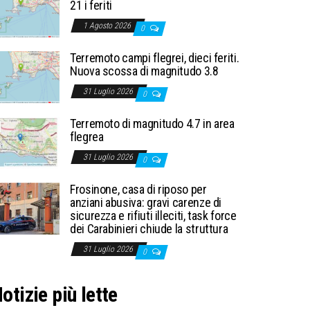
21 i feriti
1 Agosto 2026
0
Terremoto campi flegrei, dieci feriti.
Nuova scossa di magnitudo 3.8
31 Luglio 2026
0
Terremoto di magnitudo 4.7 in area
flegrea
31 Luglio 2026
0
Frosinone, casa di riposo per
anziani abusiva: gravi carenze di
sicurezza e rifiuti illeciti, task force
dei Carabinieri chiude la struttura
31 Luglio 2026
0
otizie più lette