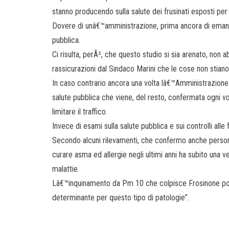
stanno producendo sulla salute dei frusinati esposti per 
Dovere di unâ€™amministrazione, prima ancora di emanare
pubblica.
Ci risulta, perÃ², che questo studio si sia arenato, non
rassicurazioni dal Sindaco Marini che le cose non stian
In caso contrario ancora una volta lâ€™Amministrazione
salute pubblica che viene, del resto, confermata ogni vol
limitare il traffico.
Invece di esami sulla salute pubblica e sui controlli alle 
Secondo alcuni rilevamenti, che confermo anche personal
curare asma ed allergie negli ultimi anni ha subito una
malattie.
Lâ€™inquinamento da Pm 10 che colpisce Frosinone po
determinante per questo tipo di patologie”.