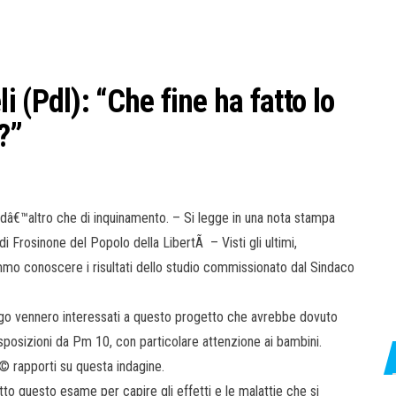
 (Pdl): “Che fine ha fatto lo
i?”
la dâ€™altro che di inquinamento. – Si legge in una nota stampa
 Frosinone del Popolo della LibertÃ – Visti gli ultimi,
rremmo conoscere i risultati dello studio commissionato dal Sindaco
go vennero interessati a questo progetto che avrebbe dovuto
esposizioni da Pm 10, con particolare attenzione ai bambini.
© rapporti su questa indagine.
to questo esame per capire gli effetti e le malattie che si