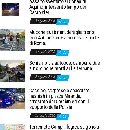
Assalto sventato al Conad di
Aquino, intervento lampo dei
Carabinieri
3 Agosto 2026
0
Mucche sui binari, deraglia treno
con 450 persone a bordo alle porte
di Roma.
3 Agosto 2026
0
Schianto tra autobus, camper e due
auto, cinque morti sulla ternana
2 Agosto 2026
0
Cassino, sorpreso a spacciare
hashish in piazza Miranda:
arrestato dai Carabinieri con il
supporto della Polizia
2 Agosto 2026
0
Terremoto Campi Flegrei, salgono a