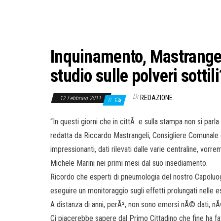
Inquinamento, Mastrangeli
studio sulle polveri sottil
Di
REDAZIONE
12 Febbraio 2011
0
“In questi giorni che in cittÃ e sulla stampa non si par
redatta da Riccardo Mastrangeli, Consigliere Comunale di
impressionanti, dati rilevati dalle varie centraline, vo
Michele Marini nei primi mesi dal suo insediamento.
Ricordo che esperti di pneumologia del nostro Capoluo
eseguire un monitoraggio sugli effetti prolungati nelle 
A distanza di anni, perÃ², non sono emersi nÃ© dati, nÃ
Ci piacerebbe sapere dal Primo Cittadino che fine ha fat