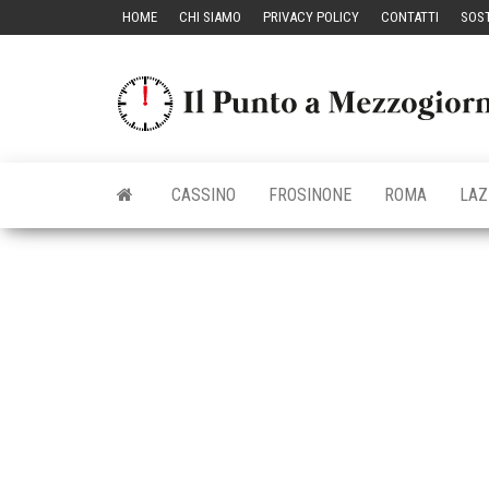
Vai
HOME
CHI SIAMO
PRIVACY POLICY
CONTATTI
SOST
al
contenuto
CASSINO
FROSINONE
ROMA
LAZ