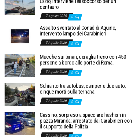
Lazio, interviene l’elisoccorso per un
centauro
7 Agosto 2026
0
Assalto sventato al Conad di Aquino,
intervento lampo dei Carabinieri
3 Agosto 2026
0
Mucche sui binari, deraglia treno con 450
persone a bordo alle porte di Roma.
3 Agosto 2026
0
Schianto tra autobus, camper e due auto,
cinque morti sulla ternana
2 Agosto 2026
0
Cassino, sorpreso a spacciare hashish in
piazza Miranda: arrestato dai Carabinieri con
il supporto della Polizia
2 Agosto 2026
0