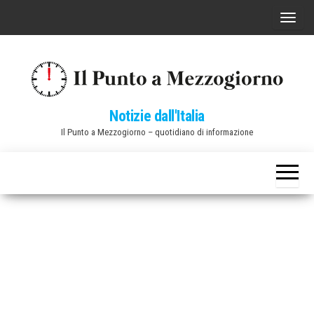
Vai
C
al
o
contenuto
m
m
u
Notizie dall'Italia
t
Il Punto a Mezzogiorno – quotidiano di informazione
a
n
a
v
i
g
a
z
i