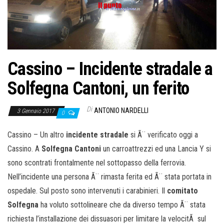
Cassino – Incidente stradale a
Solfegna Cantoni, un ferito
Di
ANTONIO NARDELLI
3 Gennaio 2017
0
Cassino – Un altro
incidente stradale
si Ã¨ verificato oggi a
Cassino. A
Solfegna Cantoni
un carroattrezzi ed una Lancia Y si
sono scontrati frontalmente nel sottopasso della ferrovia.
Nell’incidente una persona Ã¨ rimasta ferita ed Ã¨ stata portata in
ospedale. Sul posto sono intervenuti i carabinieri. Il
comitato
Solfegna
ha voluto sottolineare che da diverso tempo Ã¨ stata
richiesta l’installazione dei dissuasori per limitare la velocitÃ sul