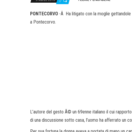
0
PONTECORVO
-Â Ha litigato con la moglie gettandole 
a Pontecorvo.
L’autore del gesto Ã© un 69enne italiano il cui rapporto
di una discussione sotto casa, l’uomo ha afferrato un c
Per sua fortuna la donna aveva a portata di mano un ca