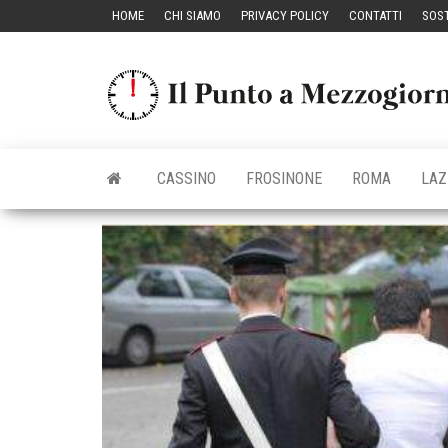
Vai
HOME
CHI SIAMO
PRIVACY POLICY
CONTATTI
SOST
al
contenuto
CASSINO
FROSINONE
ROMA
LAZ