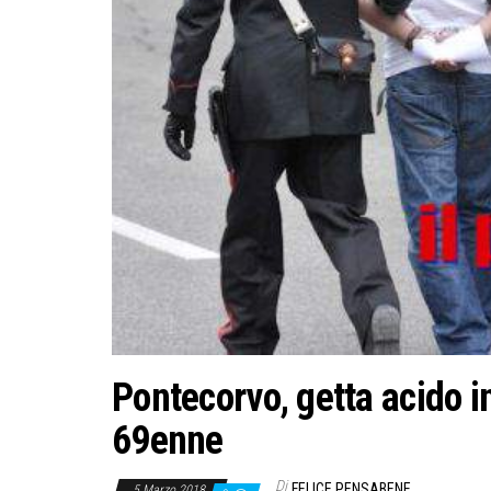
Pontecorvo, getta acido in
69enne
Di
FELICE PENSABENE
5 Marzo 2018