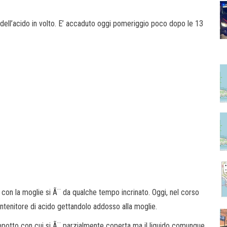
dell’acido in volto. E’ accaduto oggi pomeriggio poco dopo le 13
 con la moglie si Ã¨ da qualche tempo incrinato. Oggi, nel corso
ontenitore di acido gettandolo addosso alla moglie.
ppotto con cui si Ã¨ parzialmente coperta ma il liquido comunque