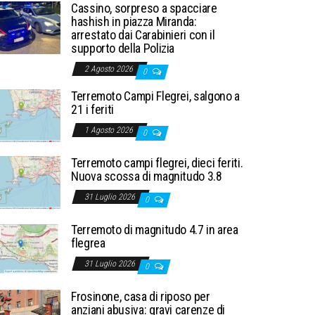
Cassino, sorpreso a spacciare
hashish in piazza Miranda:
arrestato dai Carabinieri con il
supporto della Polizia
2 Agosto 2026
0
Terremoto Campi Flegrei, salgono a
21 i feriti
1 Agosto 2026
0
Terremoto campi flegrei, dieci feriti.
Nuova scossa di magnitudo 3.8
31 Luglio 2026
0
Terremoto di magnitudo 4.7 in area
flegrea
31 Luglio 2026
0
Frosinone, casa di riposo per
anziani abusiva: gravi carenze di