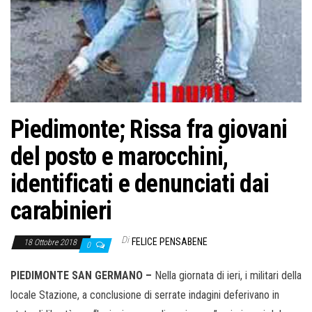
o
n
e
Piedimonte; Rissa fra giovani
del posto e marocchini,
identificati e denunciati dai
carabinieri
Di
FELICE PENSABENE
18 Ottobre 2018
0
PIEDIMONTE SAN GERMANO –
Nella giornata di ieri, i militari della
locale Stazione, a conclusione di serrate indagini deferivano in