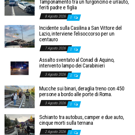
Tamponamento tra un furgoncino e un’auto,
feriti padre e figlia
8 Agosto 2026
0
Incidente sulla Casilina a San Vittore del
Lazio, interviene l’elisoccorso per un
centauro
7 Agosto 2026
0
Assalto sventato al Conad di Aquino,
intervento lampo dei Carabinieri
3 Agosto 2026
0
Mucche sui binari, deraglia treno con 450
persone a bordo alle porte di Roma.
3 Agosto 2026
0
Schianto tra autobus, camper e due auto,
cinque morti sulla ternana
2 Agosto 2026
0