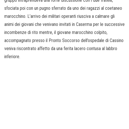
gruppo intraprendeva una forte discussione con i due fratelli,
sfociata poi con un pugno sferrato da uno dei ragazzi al coetaneo
marocchino. L’arrivo dei militari operanti riusciva a calmare gli
animi dei giovani che venivano invitati in Caserma per le successive
incombenze di rito mentre, il giovane marocchino colpito,
accompagnato presso il Pronto Soccorso dell’ospedale di Cassino
veniva riscontrato affetto da una ferita lacero contusa al labbro
inferiore.