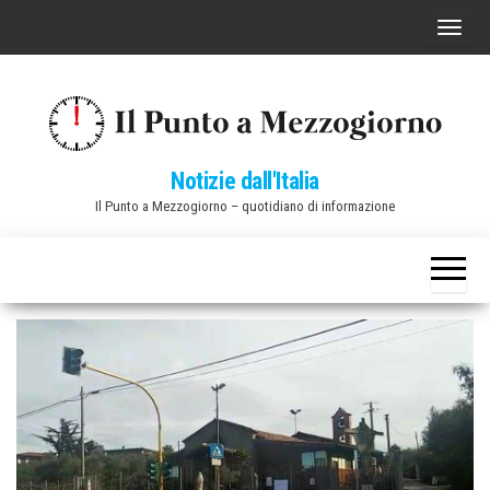
Vai
C
al
o
contenuto
m
m
u
Notizie dall'Italia
t
Il Punto a Mezzogiorno – quotidiano di informazione
a
n
a
v
i
g
a
z
i