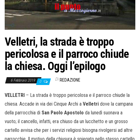
o
n
e
Velletri, la strada è troppo
pericolosa e il parroco chiude
la chiesa. Oggi l’epilogo
Di
REDAZIONE
6 Febbraio 2019
0
VELLETRI
– La strada è troppo pericolosa e il parroco chiude la
chiesa. Accade in via dei Cinque Archi a
Velletri
dove la campana
della parrocchia di
San Paolo Apostolo
da lunedì suonava a
vuoto; il cancello, infatti, era chiuso da un lucchetto e un grosso
cartello avvisa che per i servizi religiosi bisogna rivolgersi ad altre
parrocchie. Il motivo della chiusura è spiegato nello stesso cartello