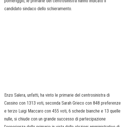
pomeriggio, le primarie del centrosinistra hanno indicato il
candidato sindaco dello schieramento.
Enzo Salera, unfatti, ha vinto le primarie del centrosinistra di
Cassino con 1313 voti, seconda Sarah Grieco con 848 preferenze
e terzo Luigi Maccaro con 455 voti, 6 schede bianche e 13 quelle
nulle, si chiude con un grande successo di partecipazione
l’esperienza delle primarie in vista delle elezioni amministrative di