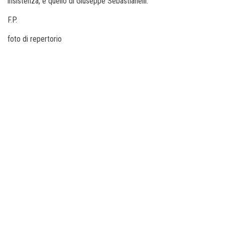
insistenza, è quello di Giuseppe Sebastianelli.
F.P.
foto di repertorio