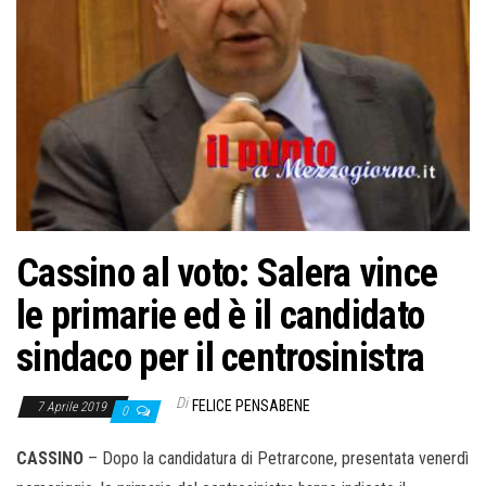
o
n
e
Cassino al voto: Salera vince
le primarie ed è il candidato
sindaco per il centrosinistra
Di
FELICE PENSABENE
7 Aprile 2019
0
CASSINO
– Dopo la candidatura di Petrarcone, presentata venerdì