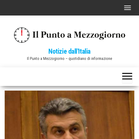
Vai
C
al
o
contenuto
m
m
u
Notizie dall'Italia
t
Il Punto a Mezzogiorno – quotidiano di informazione
a
n
a
v
i
g
a
z
i