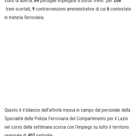
stato di libertà;
84
pattuglie impiegate a bordo treno per
206
treni scortati,
9
contravvenzioni amministrative di cui
6
contestate
in materia ferroviaria.
Questo è il bilancio dell’attività messa in campo dal personale della
Specialità della Polizia Ferroviaria del Compartimento per il Lazio
nel corso della settimana scorsa con l’impiego su tutto il territorio
regionale di
407
pattuglie.