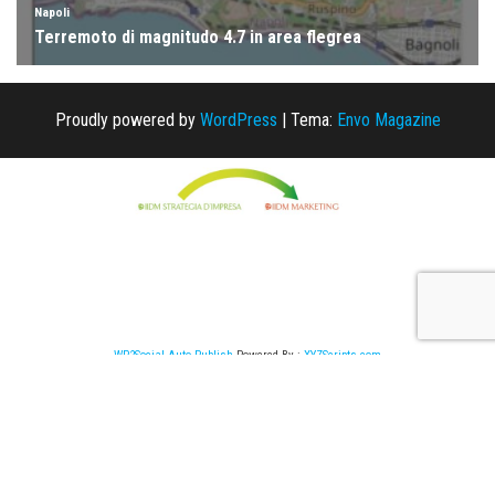
Proudly powered by
WordPress
|
Tema:
Envo Magazine
WP2Social Auto Publish
Powered By :
XYZScripts.com