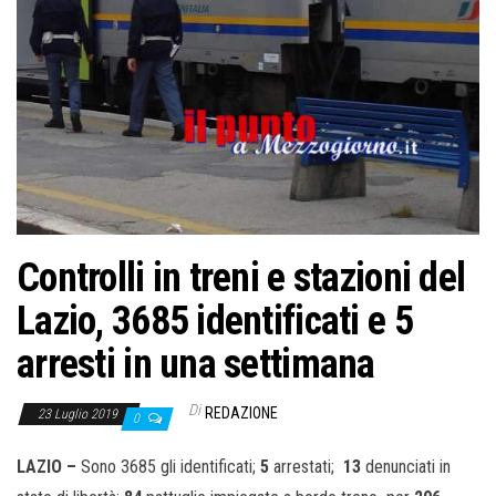
o
n
e
Controlli in treni e stazioni del
Lazio, 3685 identificati e 5
arresti in una settimana
Di
REDAZIONE
23 Luglio 2019
0
LAZIO –
Sono 3685 gli identificati;
5
arrestati;
13
denunciati in