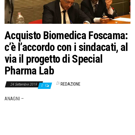
o
n
e
Acquisto Biomedica Foscama:
c’è l’accordo con i sindacati, al
via il progetto di Special
Pharma Lab
Di
REDAZIONE
24 Settembre 2019
0
ANAGNI –