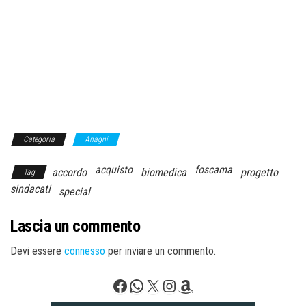
Categoria
Anagni
acquisto
foscama
accordo
biomedica
progetto
Tag
sindacati
special
Lascia un commento
Devi essere
connesso
per inviare un commento.
Facebook
WhatsApp
X
Instagram
Amazon