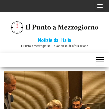
Vai
C
al
o
contenuto
m
m
u
Notizie dall'Italia
t
Il Punto a Mezzogiorno – quotidiano di informazione
a
n
a
v
i
g
a
z
i