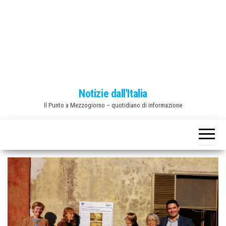
o
n
e
Notizie dall'Italia
Il Punto a Mezzogiorno – quotidiano di informazione