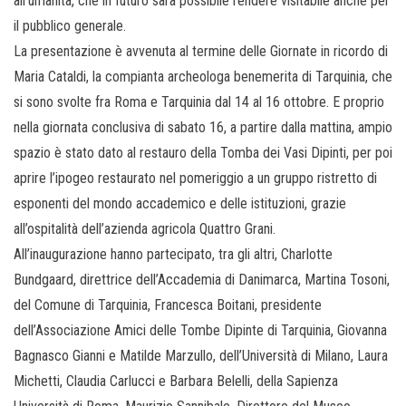
all’umanità, che in futuro sarà possibile rendere visitabile anche per
il pubblico generale.
La presentazione è avvenuta al termine delle Giornate in ricordo di
Maria Cataldi, la compianta archeologa benemerita di Tarquinia, che
si sono svolte fra Roma e Tarquinia dal 14 al 16 ottobre. E proprio
nella giornata conclusiva di sabato 16, a partire dalla mattina, ampio
spazio è stato dato al restauro della Tomba dei Vasi Dipinti, per poi
aprire l’ipogeo restaurato nel pomeriggio a un gruppo ristretto di
esponenti del mondo accademico e delle istituzioni, grazie
all’ospitalità dell’azienda agricola Quattro Grani.
All’inaugurazione hanno partecipato, tra gli altri, Charlotte
Bundgaard, direttrice dell’Accademia di Danimarca, Martina Tosoni,
del Comune di Tarquinia, Francesca Boitani, presidente
dell’Associazione Amici delle Tombe Dipinte di Tarquinia, Giovanna
Bagnasco Gianni e Matilde Marzullo, dell’Università di Milano, Laura
Michetti, Claudia Carlucci e Barbara Belelli, della Sapienza