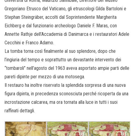
Università di Roma, Maurizio Sannibale, Direttore del Museo
Gregoriano Etrusco del Vaticano, gli etruscologi Gilda Bartoloni e
Stephan Steingräber, accolti dal Soprintendente Margherita
Eichberg e dal funzionario archeologo Daniele F. Maras, con
Annette Rathje dell’Accademia di Danimarca e i restauratori Adele
Cecchini e Franco Adamo.
La tomba torna così finalmente al suo splendore, dopo che
l’ingiuria del tempo e soprattutto un devastante intervento dei
“tombaroli” nell’agosto del 1963 aveva asportato ampie parti delle
pareti dipinte per mezzo di una motosega.
Il restauro ha inoltre riservato la splendida sorpresa di una nuova
figura dipinta, in precedenza sconosciuta perché ricoperta da una
incrostazione calcarea, ma ora tornata alla luce in tutti i suoi
raffinati dettagli.