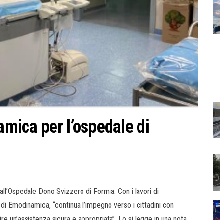
mica per l’ospedale di
ll’Ospedale Dono Svizzero di Formia. Con i lavori di
 di Emodinamica, “continua l’impegno verso i cittadini con
tire un’assistenza sicura e appropriata”. Lo si legge in una nota