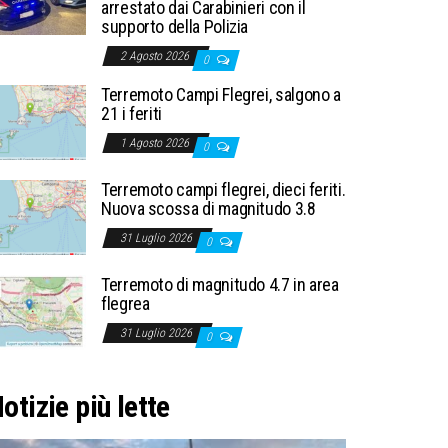
arrestato dai Carabinieri con il
supporto della Polizia
2 Agosto 2026
0
Terremoto Campi Flegrei, salgono a
21 i feriti
1 Agosto 2026
0
Terremoto campi flegrei, dieci feriti.
Nuova scossa di magnitudo 3.8
31 Luglio 2026
0
Terremoto di magnitudo 4.7 in area
flegrea
31 Luglio 2026
0
otizie più lette