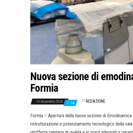
Nuova sezione di emodina
Formia
Di
REDAZIONE
15 Novembre 2024
0
Formia – Apertura della nuova sezione di Emodinamica a
ristrutturazione e potenziamento tecnologico della sala
un’offerta sanitaria di qualità e in spazi adeguati a garan