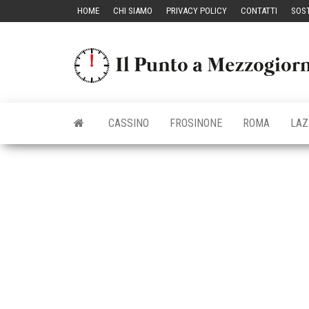
Vai
HOME
CHI SIAMO
PRIVACY POLICY
CONTATTI
SOST
al
contenuto
CASSINO
FROSINONE
ROMA
LAZ