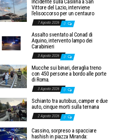
Incidente sulla Casilina a San
Vittore del Lazio, interviene
l’elisoccorso per un centauro
7 Agosto 2026
0
Assalto sventato al Conad di
Aquino, intervento lampo dei
Carabinieri
3 Agosto 2026
0
Mucche sui binari, deraglia treno
con 450 persone a bordo alle porte
di Roma.
3 Agosto 2026
0
Schianto tra autobus, camper e due
auto, cinque morti sulla ternana
2 Agosto 2026
0
Cassino, sorpreso a spacciare
hashish in piazza Miranda: